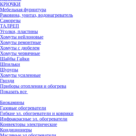
КРЮЧКИ
Мебельная фурнитура
Раковина, унитаз, водонагреватель
Саморезы
ТАЛРЕП
Уголки, пластины
Хомуты нейлоновые
Хомуты ремонтные
Хомуты с дюбелем
Хомуты червячные
Шайбы Гайки
Шпильки
Шурупы
Хомуты усиленные
Гвозди
Приборы отопления и обогрева
Показать все
Биокамины
Газовые обогреватели
Гибкие эл. обогреватели и коврики
Инфракрасные эл. обогреватели
Конвекторы электрические
Кондиционеры
Масляные эл.обогреватели