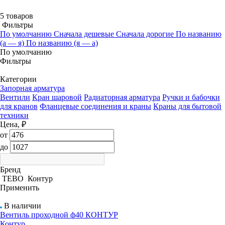
5 товаров
Фильтры
По умолчанию
Сначала дешевые
Сначала дорогие
По названию
(а — я)
По названию (я — а)
По умолчанию
Фильтры
Категории
Запорная арматура
Вентили
Кран шаровой
Радиаторная арматура
Ручки и бабочки
для кранов
Фланцевые соединения и краны
Краны для бытовой
техники
Цена, ₽
от
до
Бренд
TEBO
Контур
Применить
В наличии
Вентиль проходной ф40 КОНТУР
Контур