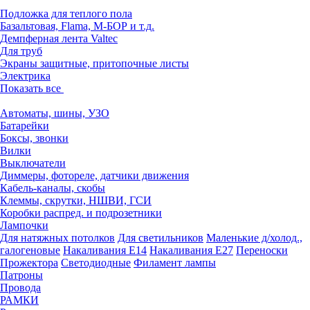
Подложка для теплого пола
Базальтовая, Flama, М-БОР и т.д.
Демпферная лента Valtec
Для труб
Экраны защитные, притопочные листы
Электрика
Показать все
Автоматы, шины, УЗО
Батарейки
Боксы, звонки
Вилки
Выключатели
Диммеры, фотореле, датчики движения
Кабель-каналы, скобы
Клеммы, скрутки, НШВИ, ГСИ
Коробки распред. и подрозетники
Лампочки
Для натяжных потолков
Для светильников
Маленькие д/холод.,
галогеновые
Накаливания Е14
Накаливания Е27
Переноски
Прожектора
Светодиодные
Филамент лампы
Патроны
Провода
РАМКИ