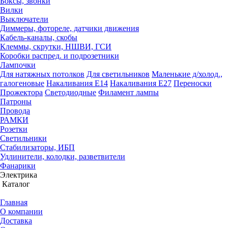
Боксы, звонки
Вилки
Выключатели
Диммеры, фотореле, датчики движения
Кабель-каналы, скобы
Клеммы, скрутки, НШВИ, ГСИ
Коробки распред. и подрозетники
Лампочки
Для натяжных потолков
Для светильников
Маленькие д/холод.,
галогеновые
Накаливания Е14
Накаливания Е27
Переноски
Прожектора
Светодиодные
Филамент лампы
Патроны
Провода
РАМКИ
Розетки
Светильники
Стабилизаторы, ИБП
Удлинители, колодки, разветвители
Фанарики
Электрика
Каталог
Главная
О компании
Доставка