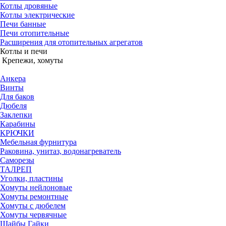
Котлы дровяные
Котлы электрические
Печи банные
Печи отопительные
Расширения для отопительных агрегатов
Котлы и печи
Крепежи, хомуты
Анкера
Винты
Для баков
Дюбеля
Заклепки
Карабины
КРЮЧКИ
Мебельная фурнитура
Раковина, унитаз, водонагреватель
Саморезы
ТАЛРЕП
Уголки, пластины
Хомуты нейлоновые
Хомуты ремонтные
Хомуты с дюбелем
Хомуты червячные
Шайбы Гайки