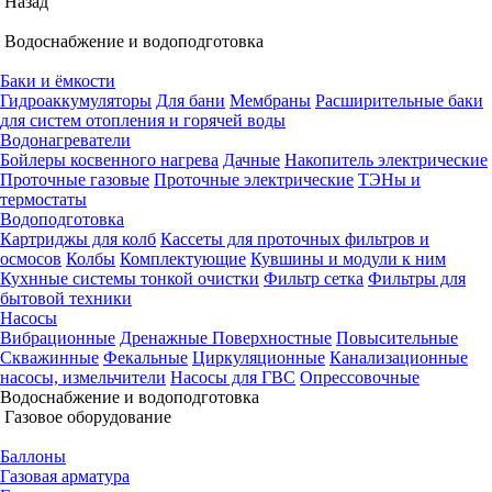
Назад
Водоснабжение и водоподготовка
Баки и ёмкости
Гидроаккумуляторы
Для бани
Мембраны
Расширительные баки
для систем отопления и горячей воды
Водонагреватели
Бойлеры косвенного нагрева
Дачные
Накопитель электрические
Проточные газовые
Проточные электрические
ТЭНы и
термостаты
Водоподготовка
Картриджы для колб
Кассеты для проточных фильтров и
осмосов
Колбы
Комплектующие
Кувшины и модули к ним
Кухнные системы тонкой очистки
Фильтр сетка
Фильтры для
бытовой техники
Насосы
Вибрационные
Дренажные
Поверхностные
Повысительные
Скважинные
Фекальные
Циркуляционные
Канализационные
насосы, измельчители
Насосы для ГВС
Опрессовочные
Водоснабжение и водоподготовка
Газовое оборудование
Баллоны
Газовая арматура