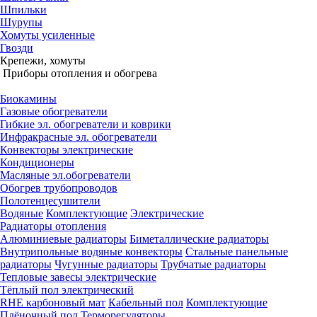
Шпильки
Шурупы
Хомуты усиленные
Гвозди
Крепежи, хомуты
Приборы отопления и обогрева
Биокамины
Газовые обогреватели
Гибкие эл. обогреватели и коврики
Инфракрасные эл. обогреватели
Конвекторы электрические
Кондиционеры
Масляные эл.обогреватели
Обогрев трубопроводов
Полотенцесушители
Водяные
Комплектующие
Электрические
Радиаторы отопления
Алюминиевые радиаторы
Биметаллические радиаторы
Внутрипольные водяные конвекторы
Стальные панельные
радиаторы
Чугунные радиаторы
Трубчатые радиаторы
Тепловые завесы электрические
Тёплый пол электрический
RHE карбоновый мат
Кабельный пол
Комплектующие
Плёночный пол
Терморегуляторы