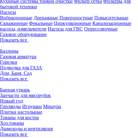
Кухнные системы тонкой очистки
Фильтр сетка
Фильтры для
бытовой техники
Насосы
Вибрационные
Дренажные
Поверхностные
Повысительные
Скважинные
Фекальные
Циркуляционные
Канализационные
насосы, измельчители
Насосы для ГВС
Опрессовочные
Газовое оборудование
Показать все
Баллоны
Газовая арматура
Горелки
Подводка для ГАЗА
Дом, Баня, Сад
Показать все
Банная утварь
Запчасти для мясорубок
Новый год
Гирлянды
Игрушки
Мишура
Плитки настольные
Товары для костра
Хоз.товары
Дымоходы и вентиляция
Показать все