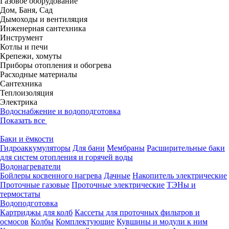
Газовое оборудование
Дом, Баня, Сад
Дымоходы и вентиляция
Инженерная сантехника
Инструмент
Котлы и печи
Крепежи, хомуты
Приборы отопления и обогрева
Расходные материалы
Сантехника
Теплоизоляция
Электрика
Водоснабжение и водоподготовка
Показать все
Баки и ёмкости
Гидроаккумуляторы
Для бани
Мембраны
Расширительные баки
для систем отопления и горячей воды
Водонагреватели
Бойлеры косвенного нагрева
Дачные
Накопитель электрические
Проточные газовые
Проточные электрические
ТЭНы и
термостаты
Водоподготовка
Картриджы для колб
Кассеты для проточных фильтров и
осмосов
Колбы
Комплектующие
Кувшины и модули к ним