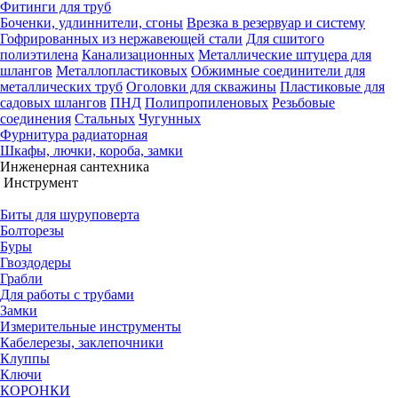
Фитинги для труб
Боченки, удлиннители, сгоны
Врезка в резервуар и систему
Гофрированных из нержавеющей стали
Для сшитого
полиэтилена
Канализационных
Металлические штуцера для
шлангов
Металлопластиковых
Обжимные соединители для
металлических труб
Оголовки для скважины
Пластиковые для
садовых шлангов
ПНД
Полипропиленовых
Резьбовые
соединения
Стальных
Чугунных
Фурнитура радиаторная
Шкафы, лючки, короба, замки
Инженерная сантехника
Инструмент
Биты для шуруповерта
Болторезы
Буры
Гвоздодеры
Грабли
Для работы с трубами
Замки
Измерительные инструменты
Кабелерезы, заклепочники
Клуппы
Ключи
КОРОНКИ