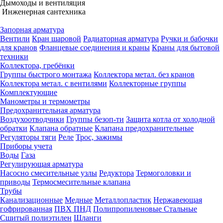
Дымоходы и вентиляция
Инженерная сантехника
Запорная арматура
Вентили
Кран шаровой
Радиаторная арматура
Ручки и бабочки
для кранов
Фланцевые соединения и краны
Краны для бытовой
техники
Коллектора, гребёнки
Группы быстрого монтажа
Коллектора метал. без кранов
Коллектора метал. с вентилями
Коллекторные группы
Комплектующие
Манометры и термометры
Предохранительная арматура
Воздухоотводчики
Группы безоп-ти
Защита котла от холодной
обратки
Клапана обратные
Клапана предохранительные
Регуляторы тяги
Реле
Трос, зажимы
Приборы учета
Воды
Газа
Регулирующая арматура
Насосно смесительные узлы
Редуктора
Термоголовки и
приводы
Термосмесительные клапана
Трубы
Канализационные
Медные
Металлопластик
Нержавеющая
гофрированная
ПВХ
ПНД
Полипропиленовые
Стальные
Сшитый полиэтилен
Шланги