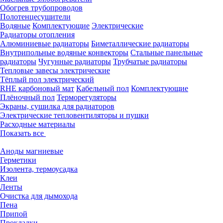
Обогрев трубопроводов
Полотенцесушители
Водяные
Комплектующие
Электрические
Радиаторы отопления
Алюминиевые радиаторы
Биметаллические радиаторы
Внутрипольные водяные конвекторы
Стальные панельные
радиаторы
Чугунные радиаторы
Трубчатые радиаторы
Тепловые завесы электрические
Тёплый пол электрический
RHE карбоновый мат
Кабельный пол
Комплектующие
Плёночный пол
Терморегуляторы
Экраны, сушилка для радиаторов
Электрические тепловентиляторы и пушки
Расходные материалы
Показать все
Аноды магниевые
Герметики
Изолента, термоусадка
Клеи
Ленты
Очистка для дымохода
Пена
Припой
Прокладки