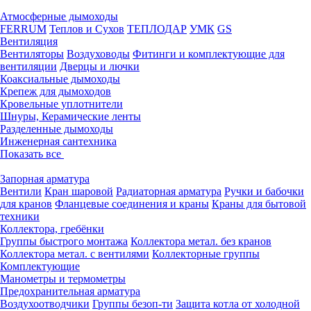
Атмосферные дымоходы
FERRUM
Теплов и Сухов
ТЕПЛОДАР
УМК
GS
Вентиляция
Вентиляторы
Воздуховоды
Фитинги и комплектующие для
вентиляции
Дверцы и лючки
Коаксиальные дымоходы
Крепеж для дымоходов
Кровельные уплотнители
Шнуры, Керамические ленты
Разделенные дымоходы
Инженерная сантехника
Показать все
Запорная арматура
Вентили
Кран шаровой
Радиаторная арматура
Ручки и бабочки
для кранов
Фланцевые соединения и краны
Краны для бытовой
техники
Коллектора, гребёнки
Группы быстрого монтажа
Коллектора метал. без кранов
Коллектора метал. с вентилями
Коллекторные группы
Комплектующие
Манометры и термометры
Предохранительная арматура
Воздухоотводчики
Группы безоп-ти
Защита котла от холодной