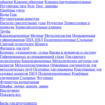
обратки
Клапана обратные
Клапана предохранительные
Регуляторы тяги
Реле
Трос, зажимы
Приборы учета
Воды
Газа
Регулирующая арматура
Насосно смесительные узлы
Редуктора
Термоголовки и
приводы
Термосмесительные клапана
Трубы
Канализационные
Медные
Металлопластик
Нержавеющая
гофрированная
ПВХ
ПНД
Полипропиленовые
Стальные
Сшитый полиэтилен
Шланги
Фитинги для труб
Боченки, удлиннители, сгоны
Врезка в резервуар и систему
Гофрированных из нержавеющей стали
Для сшитого
полиэтилена
Канализационных
Металлические штуцера для
шлангов
Металлопластиковых
Обжимные соединители для
металлических труб
Оголовки для скважины
Пластиковые для
садовых шлангов
ПНД
Полипропиленовых
Резьбовые
соединения
Стальных
Чугунных
Фурнитура радиаторная
Шкафы, лючки, короба, замки
Инструмент
Показать все
Биты для шуруповерта