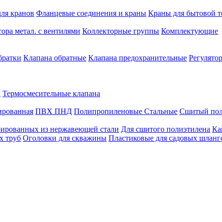
для кранов
Фланцевые соединения и краны
Краны для бытовой 
ора метал. с вентилями
Коллекторные группы
Комплектующие
братки
Клапана обратные
Клапана предохранительные
Регулято
ы
Термосмесительные клапана
ированная
ПВХ
ПНД
Полипропиленовые
Стальные
Сшитый пол
ированных из нержавеющей стали
Для сшитого полиэтилена
Ка
х труб
Оголовки для скважины
Пластиковые для садовых шланг