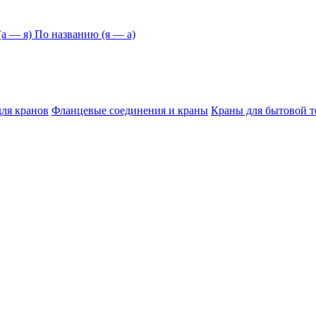
а — я)
По названию (я — а)
для кранов
Фланцевые соединения и краны
Краны для бытовой 