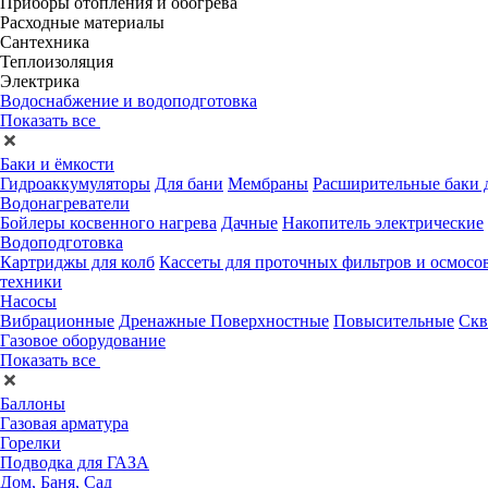
Приборы отопления и обогрева
Расходные материалы
Сантехника
Теплоизоляция
Электрика
Водоснабжение и водоподготовка
Показать все
Баки и ёмкости
Гидроаккумуляторы
Для бани
Мембраны
Расширительные баки д
Водонагреватели
Бойлеры косвенного нагрева
Дачные
Накопитель электрические
Водоподготовка
Картриджы для колб
Кассеты для проточных фильтров и осмосо
техники
Насосы
Вибрационные
Дренажные
Поверхностные
Повысительные
Скв
Газовое оборудование
Показать все
Баллоны
Газовая арматура
Горелки
Подводка для ГАЗА
Дом, Баня, Сад