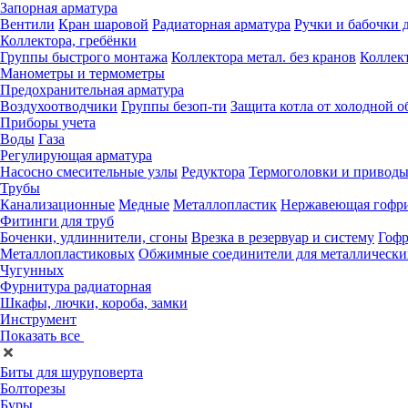
Запорная арматура
Вентили
Кран шаровой
Радиаторная арматура
Ручки и бабочки 
Коллектора, гребёнки
Группы быстрого монтажа
Коллектора метал. без кранов
Коллект
Манометры и термометры
Предохранительная арматура
Воздухоотводчики
Группы безоп-ти
Защита котла от холодной о
Приборы учета
Воды
Газа
Регулирующая арматура
Насосно смесительные узлы
Редуктора
Термоголовки и привод
Трубы
Канализационные
Медные
Металлопластик
Нержавеющая гофр
Фитинги для труб
Боченки, удлиннители, сгоны
Врезка в резервуар и систему
Гофр
Металлопластиковых
Обжимные соединители для металлически
Чугунных
Фурнитура радиаторная
Шкафы, лючки, короба, замки
Инструмент
Показать все
Биты для шуруповерта
Болторезы
Буры