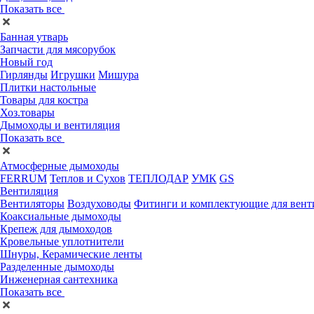
Показать все
Банная утварь
Запчасти для мясорубок
Новый год
Гирлянды
Игрушки
Мишура
Плитки настольные
Товары для костра
Хоз.товары
Дымоходы и вентиляция
Показать все
Атмосферные дымоходы
FERRUM
Теплов и Сухов
ТЕПЛОДАР
УМК
GS
Вентиляция
Вентиляторы
Воздуховоды
Фитинги и комплектующие для вент
Коаксиальные дымоходы
Крепеж для дымоходов
Кровельные уплотнители
Шнуры, Керамические ленты
Разделенные дымоходы
Инженерная сантехника
Показать все