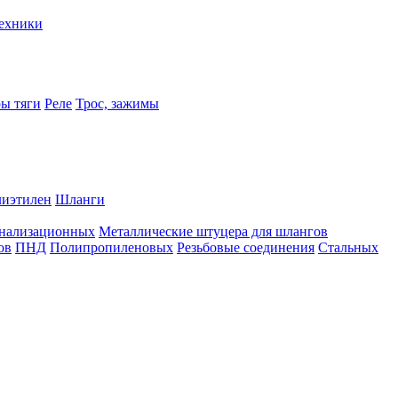
техники
ры тяги
Реле
Трос, зажимы
иэтилен
Шланги
нализационных
Металлические штуцера для шлангов
ов
ПНД
Полипропиленовых
Резьбовые соединения
Стальных