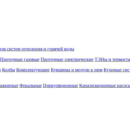
ля систем отопления и горячей воды
Проточные газовые
Проточные электрические
ТЭНы и термост
в
Колбы
Комплектующие
Кувшины и модули к ним
Кухнные сис
ажинные
Фекальные
Циркуляционные
Канализационные насосы