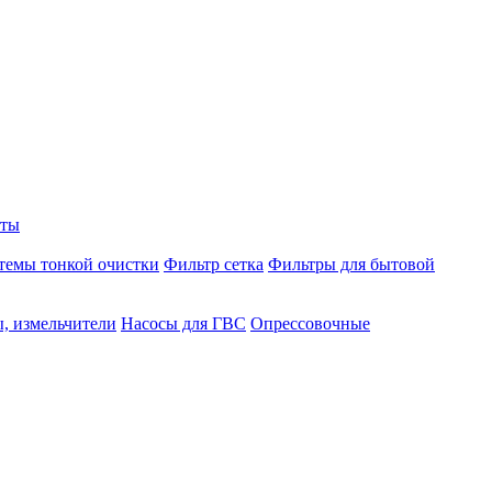
аты
темы тонкой очистки
Фильтр сетка
Фильтры для бытовой
, измельчители
Насосы для ГВС
Опрессовочные