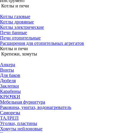
Инструмент
Котлы и печи
Котлы газовые
Котлы дровяные
Котлы электрические
Печи банные
Печи отопительные
Расширения для отопительных агрегатов
Котлы и печи
Крепежи, хомуты
Анкера
Винты
Для баков
Дюбеля
Заклепки
Карабины
КРЮЧКИ
Мебельная фурнитура
Раковина, унитаз, водонагреватель
Саморезы
ТАЛРЕП
Уголки, пластины
Хомуты нейлоновые