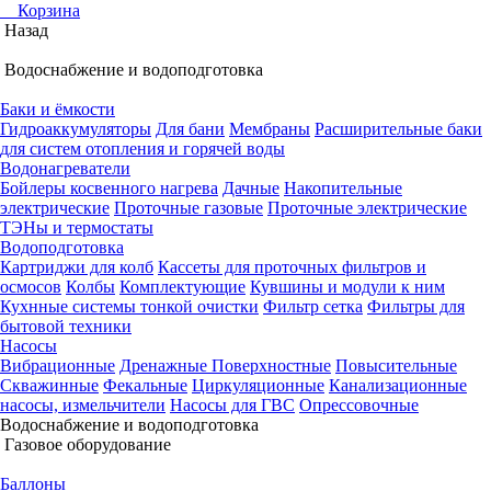
Корзина
Назад
Водоснабжение и водоподготовка
Баки и ёмкости
Гидроаккумуляторы
Для бани
Мембраны
Расширительные баки
для систем отопления и горячей воды
Водонагреватели
Бойлеры косвенного нагрева
Дачные
Накопительные
электрические
Проточные газовые
Проточные электрические
ТЭНы и термостаты
Водоподготовка
Картриджи для колб
Кассеты для проточных фильтров и
осмосов
Колбы
Комплектующие
Кувшины и модули к ним
Кухнные системы тонкой очистки
Фильтр сетка
Фильтры для
бытовой техники
Насосы
Вибрационные
Дренажные
Поверхностные
Повысительные
Скважинные
Фекальные
Циркуляционные
Канализационные
насосы, измельчители
Насосы для ГВС
Опрессовочные
Водоснабжение и водоподготовка
Газовое оборудование
Баллоны