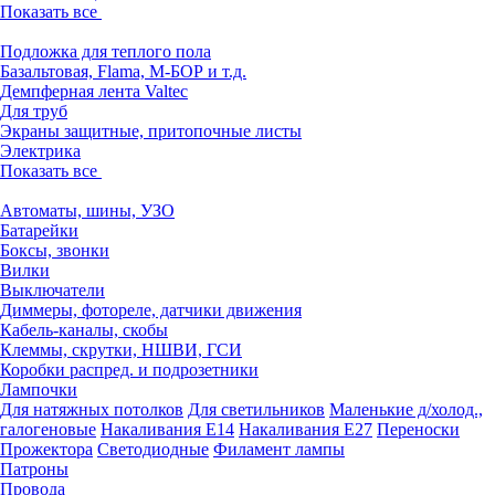
Показать все
Подложка для теплого пола
Базальтовая, Flama, М-БОР и т.д.
Демпферная лента Valtec
Для труб
Экраны защитные, притопочные листы
Электрика
Показать все
Автоматы, шины, УЗО
Батарейки
Боксы, звонки
Вилки
Выключатели
Диммеры, фотореле, датчики движения
Кабель-каналы, скобы
Клеммы, скрутки, НШВИ, ГСИ
Коробки распред. и подрозетники
Лампочки
Для натяжных потолков
Для светильников
Маленькие д/холод.,
галогеновые
Накаливания Е14
Накаливания Е27
Переноски
Прожектора
Светодиодные
Филамент лампы
Патроны
Провода