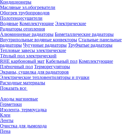
Кондиционеры
Масляные эл.обогреватели
Обогрев трубопроводов
Полотенцесушители
Водяные
Комплектующие
Электрические
Радиаторы отопления
Алюминиевые радиаторы
Биметаллические радиаторы
Внутрипольные водяные конвекторы
Стальные панельные
радиаторы
Чугунные радиаторы
Трубчатые радиаторы
Тепловые завесы электрические
Тёплый пол электрический
RHE карбоновый мат
Кабельный пол
Комплектующие
Плёночный пол
Терморегуляторы
Экраны, сушилка для радиаторов
Электрические тепловентиляторы и пушки
Расходные материалы
Показать все
Аноды магниевые
Герметики
Изолента, термоусадка
Клеи
Ленты
Очистка для дымохода
Пена