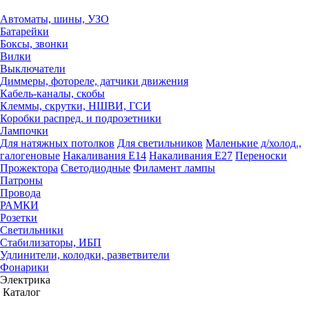
Автоматы, шины, УЗО
Батарейки
Боксы, звонки
Вилки
Выключатели
Диммеры, фотореле, датчики движения
Кабель-каналы, скобы
Клеммы, скрутки, НШВИ, ГСИ
Коробки распред. и подрозетники
Лампочки
Для натяжных потолков
Для светильников
Маленькие д/холод.,
галогеновые
Накаливания Е14
Накаливания Е27
Переноски
Прожектора
Светодиодные
Филамент лампы
Патроны
Провода
РАМКИ
Розетки
Светильники
Стабилизаторы, ИБП
Удлинители, колодки, разветвители
Фонарики
Электрика
Каталог