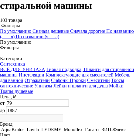
стиральной машины
103 товара
Фильтры
По умолчанию
Сначала дешевые
Сначала дорогие
По названию
(а — я)
По названию (я — а)
По умолчанию
Фильтры
Категории
Сантехника
ВСЁ ДЛЯ УНИТАЗА
Гибкая подводка, Шланги для стиральной
машины
Инсталяции
Комплектующие для смесителей
Мебель
для ванной
Отражатели
Сифоны Пробки
Смесители
Тросы
сантехнические
Унитазы
Лейки и шланги для душа
Мойки
Трапы душевые
Цена, ₽
от
до
Бренд
AquaKratos
Lavita
LEDEME
Monoflex
Гигант
ЗИП-Флекс
Цвет