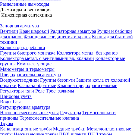
Разделенные дымоходы
Дымоходы и вентиляция
Инженерная сантехника
Запорная арматура
Вентили
Кран шаровой
Радиаторная арматура
Ручки и бабочки
для кранов
Фланцевые соединения и краны
Краны для бытовой
техники
Коллектора, гребёнки
Группы быстрого монтажа
Коллектора метал. без кранов
Коллектора метал. с вентилями/шар. кранами
Коллекторные
группы
Комплектующие
Манометры и термометры
Предохранительная арматура
Воздухоотводчики
Группы безоп-ти
Защита котла от холодной
обратки
Клапана обратные
Клапана предохранительные
Регуляторы тяги
Реле
Трос, зажимы
Приборы учета
Воды
Газа
Регулирующая арматура
Насосно смесительные узлы
Редуктора
Термоголовки и
приводы
Термосмесительные клапана
Трубы
Канализационные трубы
Медные трубки
Металлопластиковые
трубы
Нержавеющие трубы
ПВХ шланги
ПНД трубы