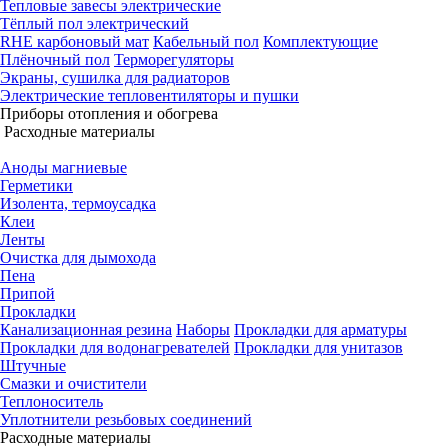
Тепловые завесы электрические
Тёплый пол электрический
RHE карбоновый мат
Кабельный пол
Комплектующие
Плёночный пол
Терморегуляторы
Экраны, сушилка для радиаторов
Электрические тепловентиляторы и пушки
Приборы отопления и обогрева
Расходные материалы
Аноды магниевые
Герметики
Изолента, термоусадка
Клеи
Ленты
Очистка для дымохода
Пена
Припой
Прокладки
Канализационная резина
Наборы
Прокладки для арматуры
Прокладки для водонагревателей
Прокладки для унитазов
Штучные
Смазки и очистители
Теплоноситель
Уплотнители резьбовых соединений
Расходные материалы