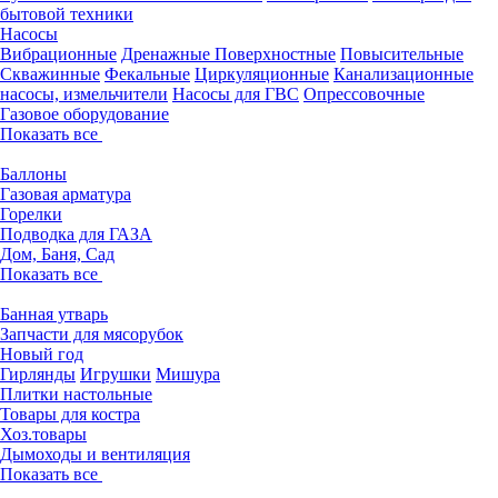
бытовой техники
Насосы
Вибрационные
Дренажные
Поверхностные
Повысительные
Скважинные
Фекальные
Циркуляционные
Канализационные
насосы, измельчители
Насосы для ГВС
Опрессовочные
Газовое оборудование
Показать все
Баллоны
Газовая арматура
Горелки
Подводка для ГАЗА
Дом, Баня, Сад
Показать все
Банная утварь
Запчасти для мясорубок
Новый год
Гирлянды
Игрушки
Мишура
Плитки настольные
Товары для костра
Хоз.товары
Дымоходы и вентиляция
Показать все