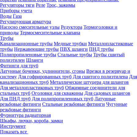
Регуляторы тяги
Реле
Трос, зажимы
Приборы учета
Воды
Газа
Регулирующая арматура
Насосно смесительные узлы
Редуктора
Термоголовки и
приводы
Термосмесительные клапана
Трубы
Канализационные трубы
Медные трубки
Металлопластиковые
трубы
Нержавеющие трубы
ПВХ шланги
ПНД трубы
Полипропиленовые трубы
Стальные трубы
Трубы сшитый
полиэтилен
Шланги
Фитинги для труб
Латунные боченки, удлиннители, сгоны
Врезки в резервуар и
систему
Для гофрированных труб
Для сшитого полиэтилена
Для
канализационных труб
Металлические штуцера для шлангов
Для металлопластиковых труб
Обжимные соединители для
стальных труб
Оголовки для скважины
Для садовых шлангов
Для ПНД труб
Для полипропиленовых труб
Латунные
резьбовые фитинги
Стальные резьбовые фитинги
Чугунные
резьбовые фитинги
Фурнитура радиаторная
Шкафы, лючки, короба, замки
Инструмент
Показать все