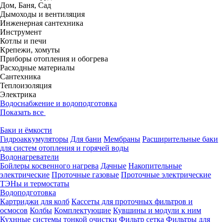
Дом, Баня, Сад
Дымоходы и вентиляция
Инженерная сантехника
Инструмент
Котлы и печи
Крепежи, хомуты
Приборы отопления и обогрева
Расходные материалы
Сантехника
Теплоизоляция
Электрика
Водоснабжение и водоподготовка
Показать все
Баки и ёмкости
Гидроаккумуляторы
Для бани
Мембраны
Расширительные баки
для систем отопления и горячей воды
Водонагреватели
Бойлеры косвенного нагрева
Дачные
Накопительные
электрические
Проточные газовые
Проточные электрические
ТЭНы и термостаты
Водоподготовка
Картриджи для колб
Кассеты для проточных фильтров и
осмосов
Колбы
Комплектующие
Кувшины и модули к ним
Кухнные системы тонкой очистки
Фильтр сетка
Фильтры для