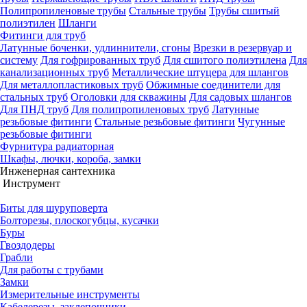
Полипропиленовые трубы
Стальные трубы
Трубы сшитый
полиэтилен
Шланги
Фитинги для труб
Латунные боченки, удлиннители, сгоны
Врезки в резервуар и
систему
Для гофрированных труб
Для сшитого полиэтилена
Для
канализационных труб
Металлические штуцера для шлангов
Для металлопластиковых труб
Обжимные соединители для
стальных труб
Оголовки для скважины
Для садовых шлангов
Для ПНД труб
Для полипропиленовых труб
Латунные
резьбовые фитинги
Стальные резьбовые фитинги
Чугунные
резьбовые фитинги
Фурнитура радиаторная
Шкафы, лючки, короба, замки
Инженерная сантехника
Инструмент
Биты для шуруповерта
Болторезы, плоскогубцы, кусачки
Буры
Гвоздодеры
Грабли
Для работы с трубами
Замки
Измерительные инструменты
Кабелерезы, заклепочники