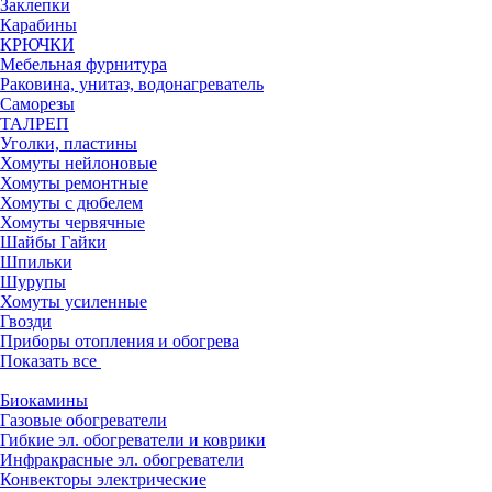
Заклепки
Карабины
КРЮЧКИ
Мебельная фурнитура
Раковина, унитаз, водонагреватель
Саморезы
ТАЛРЕП
Уголки, пластины
Хомуты нейлоновые
Хомуты ремонтные
Хомуты с дюбелем
Хомуты червячные
Шайбы Гайки
Шпильки
Шурупы
Хомуты усиленные
Гвозди
Приборы отопления и обогрева
Показать все
Биокамины
Газовые обогреватели
Гибкие эл. обогреватели и коврики
Инфракрасные эл. обогреватели
Конвекторы электрические