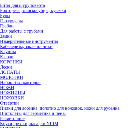
Биты для шуруповерта
Болторезы, плоскогубцы, кусачки
Буры
Гвоздодеры
Грабли
Для работы с трубами
Замки
Измерительные инструменты
Кабелерезы, заклепочники
Клуппы
Ключи
КОРОНКИ
Лески
ЛОПАТЫ
МОЛОТКИ
Набор Экстракторов
НОЖИ
НОЖНИЦЫ
НОЖОВКИ
Отвертки
Пилки для лобзика, полотно для ножовок, ножи для рубанка
Пистолеты для герметика и пены
Разметочное
Круги, резаки, насадки УШМ