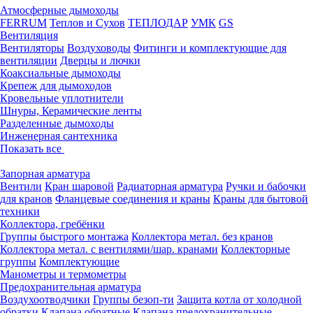
Атмосферные дымоходы
FERRUM
Теплов и Сухов
ТЕПЛОДАР
УМК
GS
Вентиляция
Вентиляторы
Воздуховоды
Фитинги и комплектующие для
вентиляции
Дверцы и лючки
Коаксиальные дымоходы
Крепеж для дымоходов
Кровельные уплотнители
Шнуры, Керамические ленты
Разделенные дымоходы
Инженерная сантехника
Показать все
Запорная арматура
Вентили
Кран шаровой
Радиаторная арматура
Ручки и бабочки
для кранов
Фланцевые соединения и краны
Краны для бытовой
техники
Коллектора, гребёнки
Группы быстрого монтажа
Коллектора метал. без кранов
Коллектора метал. с вентилями/шар. кранами
Коллекторные
группы
Комплектующие
Манометры и термометры
Предохранительная арматура
Воздухоотводчики
Группы безоп-ти
Защита котла от холодной
обратки
Клапана обратные
Клапана предохранительные