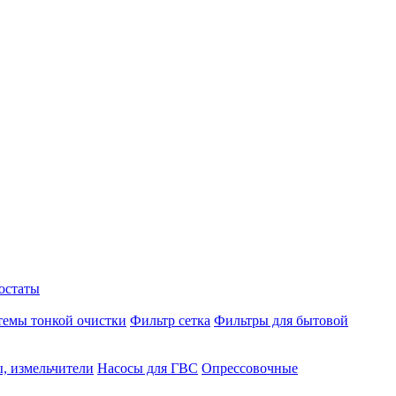
остаты
темы тонкой очистки
Фильтр сетка
Фильтры для бытовой
, измельчители
Насосы для ГВС
Опрессовочные