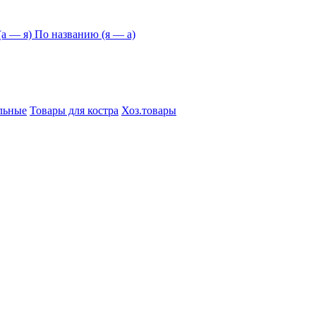
а — я)
По названию (я — а)
льные
Товары для костра
Хоз.товары