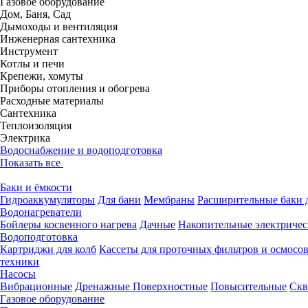
Газовое оборудование
Дом, Баня, Сад
Дымоходы и вентиляция
Инженерная сантехника
Инструмент
Котлы и печи
Крепежи, хомуты
Приборы отопления и обогрева
Расходные материалы
Сантехника
Теплоизоляция
Электрика
Водоснабжение и водоподготовка
Показать все
Баки и ёмкости
Гидроаккумуляторы
Для бани
Мембраны
Расширительные баки д
Водонагреватели
Бойлеры косвенного нагрева
Дачные
Накопительные электричес
Водоподготовка
Картриджи для колб
Кассеты для проточных фильтров и осмосо
техники
Насосы
Вибрационные
Дренажные
Поверхностные
Повысительные
Скв
Газовое оборудование