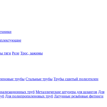
техники
мплектующие
ры тяги
Реле
Трос, зажимы
леновые трубы
Стальные трубы
Трубы сшитый полиэтилен
анализационных труб
Металлические штуцера для шлангов
Для
руб
Для полипропиленовых труб
Латунные резьбовые фитинги