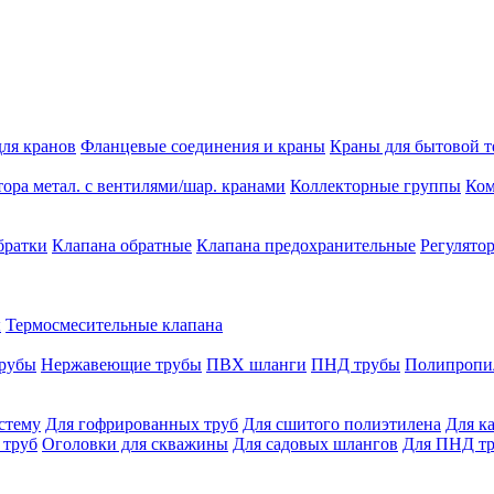
для кранов
Фланцевые соединения и краны
Краны для бытовой 
ора метал. с вентилями/шар. кранами
Коллекторные группы
Ко
братки
Клапана обратные
Клапана предохранительные
Регулято
ы
Термосмесительные клапана
трубы
Нержавеющие трубы
ПВХ шланги
ПНД трубы
Полипропи
истему
Для гофрированных труб
Для сшитого полиэтилена
Для к
 труб
Оголовки для скважины
Для садовых шлангов
Для ПНД т