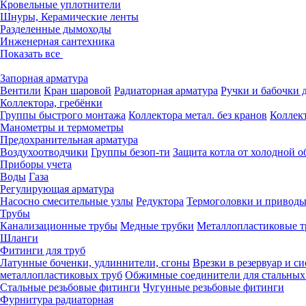
Кровельные уплотнители
Шнуры, Керамические ленты
Разделенные дымоходы
Инженерная сантехника
Показать все
Запорная арматура
Вентили
Кран шаровой
Радиаторная арматура
Ручки и бабочки 
Коллектора, гребёнки
Группы быстрого монтажа
Коллектора метал. без кранов
Коллект
Манометры и термометры
Предохранительная арматура
Воздухоотводчики
Группы безоп-ти
Защита котла от холодной о
Приборы учета
Воды
Газа
Регулирующая арматура
Насосно смесительные узлы
Редуктора
Термоголовки и привод
Трубы
Канализационные трубы
Медные трубки
Металлопластиковые 
Шланги
Фитинги для труб
Латунные боченки, удлиннители, сгоны
Врезки в резервуар и с
металлопластиковых труб
Обжимные соединители для стальных
Стальные резьбовые фитинги
Чугунные резьбовые фитинги
Фурнитура радиаторная