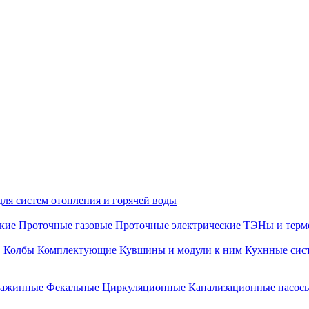
ля систем отопления и горячей воды
кие
Проточные газовые
Проточные электрические
ТЭНы и терм
в
Колбы
Комплектующие
Кувшины и модули к ним
Кухнные сис
ажинные
Фекальные
Циркуляционные
Канализационные насосы