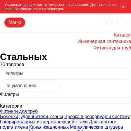
Указанная цена может отличаться от реальной. Для уточнения
просьба связаться с менеджером
Меню
Каталог
Инженерная сантехника
Фитинги для труб
Стальных
75 товаров
Фильтры
По умолчанию
Фильтры
Категории
Фитинги для труб
Боченки, удлиннители, сгоны
Врезка в резервуар и систему
Гофрированных из нержавеющей стали
Для сшитого
полиэтилена
Канализационных
Металлические штуцера