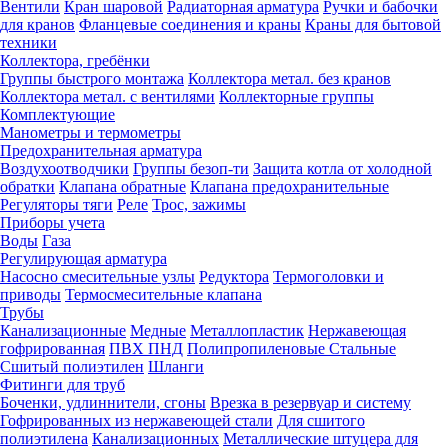
Вентили
Кран шаровой
Радиаторная арматура
Ручки и бабочки
для кранов
Фланцевые соединения и краны
Краны для бытовой
техники
Коллектора, гребёнки
Группы быстрого монтажа
Коллектора метал. без кранов
Коллектора метал. с вентилями
Коллекторные группы
Комплектующие
Манометры и термометры
Предохранительная арматура
Воздухоотводчики
Группы безоп-ти
Защита котла от холодной
обратки
Клапана обратные
Клапана предохранительные
Регуляторы тяги
Реле
Трос, зажимы
Приборы учета
Воды
Газа
Регулирующая арматура
Насосно смесительные узлы
Редуктора
Термоголовки и
приводы
Термосмесительные клапана
Трубы
Канализационные
Медные
Металлопластик
Нержавеющая
гофрированная
ПВХ
ПНД
Полипропиленовые
Стальные
Сшитый полиэтилен
Шланги
Фитинги для труб
Боченки, удлиннители, сгоны
Врезка в резервуар и систему
Гофрированных из нержавеющей стали
Для сшитого
полиэтилена
Канализационных
Металлические штуцера для