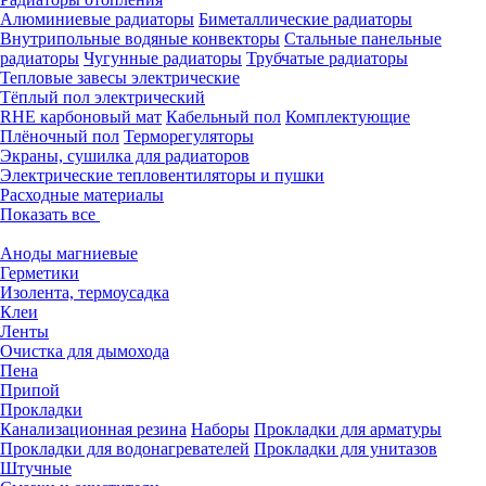
Алюминиевые радиаторы
Биметаллические радиаторы
Внутрипольные водяные конвекторы
Стальные панельные
радиаторы
Чугунные радиаторы
Трубчатые радиаторы
Тепловые завесы электрические
Тёплый пол электрический
RHE карбоновый мат
Кабельный пол
Комплектующие
Плёночный пол
Терморегуляторы
Экраны, сушилка для радиаторов
Электрические тепловентиляторы и пушки
Расходные материалы
Показать все
Аноды магниевые
Герметики
Изолента, термоусадка
Клеи
Ленты
Очистка для дымохода
Пена
Припой
Прокладки
Канализационная резина
Наборы
Прокладки для арматуры
Прокладки для водонагревателей
Прокладки для унитазов
Штучные