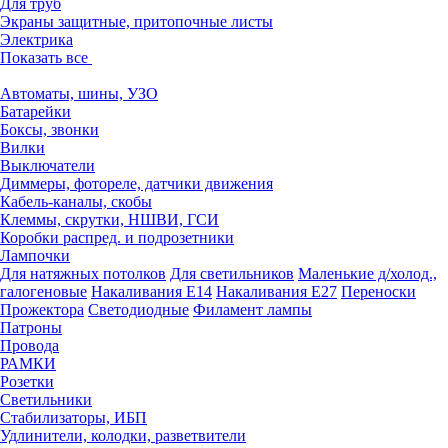
Для труб
Экраны защитные, притопочные листы
Электрика
Показать все
Автоматы, шины, УЗО
Батарейки
Боксы, звонки
Вилки
Выключатели
Диммеры, фотореле, датчики движения
Кабель-каналы, скобы
Клеммы, скрутки, НШВИ, ГСИ
Коробки распред. и подрозетники
Лампочки
Для натяжных потолков
Для светильников
Маленькие д/холод.,
галогеновые
Накаливания Е14
Накаливания Е27
Переноски
Прожектора
Светодиодные
Филамент лампы
Патроны
Провода
РАМКИ
Розетки
Светильники
Стабилизаторы, ИБП
Удлинители, колодки, разветвители