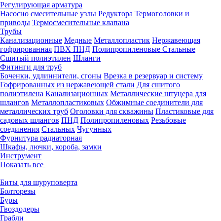
Регулирующая арматура
Насосно смесительные узлы
Редуктора
Термоголовки и
приводы
Термосмесительные клапана
Трубы
Канализационные
Медные
Металлопластик
Нержавеющая
гофрированная
ПВХ
ПНД
Полипропиленовые
Стальные
Сшитый полиэтилен
Шланги
Фитинги для труб
Боченки, удлиннители, сгоны
Врезка в резервуар и систему
Гофрированных из нержавеющей стали
Для сшитого
полиэтилена
Канализационных
Металлические штуцера для
шлангов
Металлопластиковых
Обжимные соединители для
металлических труб
Оголовки для скважины
Пластиковые для
садовых шлангов
ПНД
Полипропиленовых
Резьбовые
соединения
Стальных
Чугунных
Фурнитура радиаторная
Шкафы, лючки, короба, замки
Инструмент
Показать все
Биты для шуруповерта
Болторезы
Буры
Гвоздодеры
Грабли