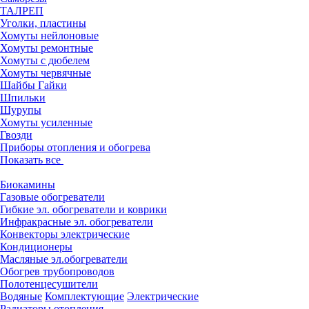
ТАЛРЕП
Уголки, пластины
Хомуты нейлоновые
Хомуты ремонтные
Хомуты с дюбелем
Хомуты червячные
Шайбы Гайки
Шпильки
Шурупы
Хомуты усиленные
Гвозди
Приборы отопления и обогрева
Показать все
Биокамины
Газовые обогреватели
Гибкие эл. обогреватели и коврики
Инфракрасные эл. обогреватели
Конвекторы электрические
Кондиционеры
Масляные эл.обогреватели
Обогрев трубопроводов
Полотенцесушители
Водяные
Комплектующие
Электрические
Радиаторы отопления