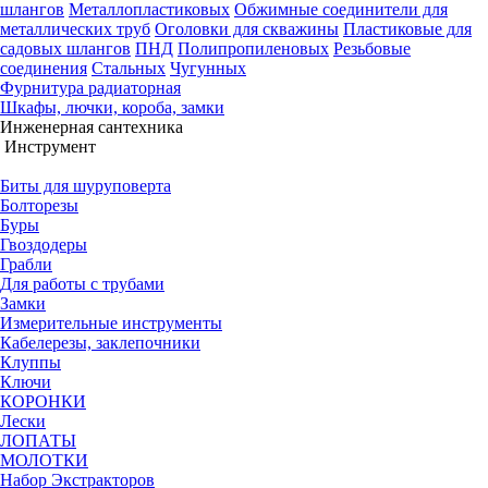
шлангов
Металлопластиковых
Обжимные соединители для
металлических труб
Оголовки для скважины
Пластиковые для
садовых шлангов
ПНД
Полипропиленовых
Резьбовые
соединения
Стальных
Чугунных
Фурнитура радиаторная
Шкафы, лючки, короба, замки
Инженерная сантехника
Инструмент
Биты для шуруповерта
Болторезы
Буры
Гвоздодеры
Грабли
Для работы с трубами
Замки
Измерительные инструменты
Кабелерезы, заклепочники
Клуппы
Ключи
КОРОНКИ
Лески
ЛОПАТЫ
МОЛОТКИ
Набор Экстракторов