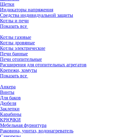
Щетки
Индикаторы напряжения
Средства индивидуальной защиты
Котлы и печи
Показать все
Котлы газовые
Котлы дровяные
Котлы электрические
Печи банные
Печи отопительные
Расширения для отопительных агрегатов
Крепежи, хомуты
Показать все
Анкера
Винты
Для баков
Дюбеля
Заклепки
Карабины
КРЮЧКИ
Мебельная фурнитура
Раковина, унитаз, водонагреватель
Саморезы