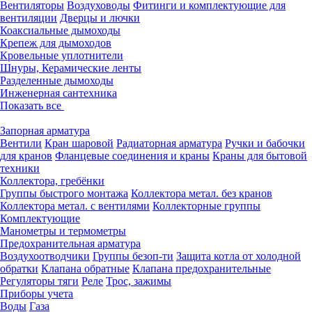
Вентиляторы
Воздуховоды
Фитинги и комплектующие для
вентиляции
Дверцы и лючки
Коаксиальные дымоходы
Крепеж для дымоходов
Кровельные уплотнители
Шнуры, Керамические ленты
Разделенные дымоходы
Инженерная сантехника
Показать все
Запорная арматура
Вентили
Кран шаровой
Радиаторная арматура
Ручки и бабочки
для кранов
Фланцевые соединения и краны
Краны для бытовой
техники
Коллектора, гребёнки
Группы быстрого монтажа
Коллектора метал. без кранов
Коллектора метал. с вентилями
Коллекторные группы
Комплектующие
Манометры и термометры
Предохранительная арматура
Воздухоотводчики
Группы безоп-ти
Защита котла от холодной
обратки
Клапана обратные
Клапана предохранительные
Регуляторы тяги
Реле
Трос, зажимы
Приборы учета
Воды
Газа