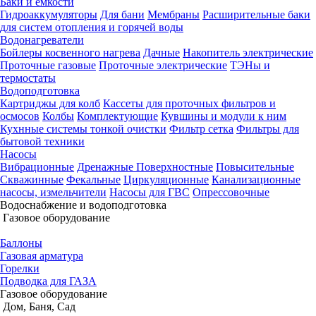
Баки и ёмкости
Гидроаккумуляторы
Для бани
Мембраны
Расширительные баки
для систем отопления и горячей воды
Водонагреватели
Бойлеры косвенного нагрева
Дачные
Накопитель электрические
Проточные газовые
Проточные электрические
ТЭНы и
термостаты
Водоподготовка
Картриджы для колб
Кассеты для проточных фильтров и
осмосов
Колбы
Комплектующие
Кувшины и модули к ним
Кухнные системы тонкой очистки
Фильтр сетка
Фильтры для
бытовой техники
Насосы
Вибрационные
Дренажные
Поверхностные
Повысительные
Скважинные
Фекальные
Циркуляционные
Канализационные
насосы, измельчители
Насосы для ГВС
Опрессовочные
Водоснабжение и водоподготовка
Газовое оборудование
Баллоны
Газовая арматура
Горелки
Подводка для ГАЗА
Газовое оборудование
Дом, Баня, Сад