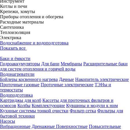
Инструмент
Котлы и печи
Крепежи, хомуты
Приборы отопления и обогрева
Расходные материалы
Сантехника
Теплоизоляция
Электрика
Водоснабжение и водоподготовка
Показать все
Баки и ёмкости
Гидроаккумуляторы
Для бани
Мембраны
Расширительные баки
для систем отопления и горячей воды
Водонагреватели
Бойлеры косвенного нагрева
Дачные
Накопитель электрические
Проточные газовые
Проточные электрические
ТЭНы и
термостаты
Водоподготовка
Картриджы для колб
Кассеты для проточных фильтров и
осмосов
Колбы
Комплектующие
Кувшины и модули к ним
Кухнные системы тонкой очистки
Фильтр сетка
Фильтры для
бытовой техники
Насосы
Вибрационные
Дренажные
Поверхностные
Повысительные