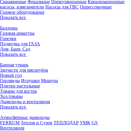
Скважинные
Фекальные
Циркуляционные
Канализационные
насосы, измельчители
Насосы для ГВС
Опрессовочные
Газовое оборудование
Показать все
Баллоны
Газовая арматура
Горелки
Подводка для ГАЗА
Дом, Баня, Сад
Показать все
Банная утварь
Запчасти для мясорубок
Новый год
Гирлянды
Игрушки
Мишура
Плитки настольные
Товары для костра
Хоз.товары
Дымоходы и вентиляция
Показать все
Атмосферные дымоходы
FERRUM
Теплов и Сухов
ТЕПЛОДАР
УМК
GS
Вентиляция