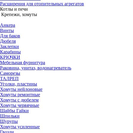
Расширения для отопительных агрегатов
Котлы и печи
Крепежи, хомуты
Анкера
Винты
Для баков
Дюбеля
Заклепки
Карабины
КРЮЧКИ
Мебельная фурнитура
Раковина, унитаз, водонагреватель
Саморезы
ТАЛРЕП
Уголки, пластины
Хомуты нейлоновые
Хомуты ремонтные
Хомуты с дюбелем
Хомуты червячные
Шайбы Гайки
Шпильки
Шурупы
Хомуты усиленные
Гвозди