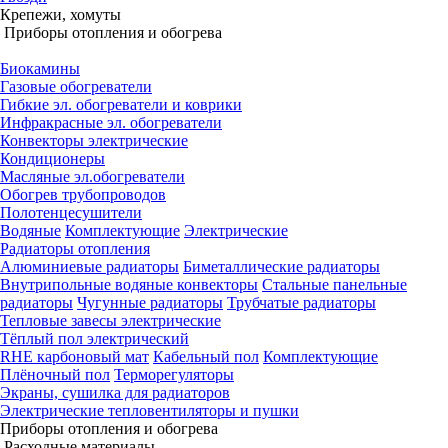
Крепежи, хомуты
Приборы отопления и обогрева
Биокамины
Газовые обогреватели
Гибкие эл. обогреватели и коврики
Инфракрасные эл. обогреватели
Конвекторы электрические
Кондиционеры
Масляные эл.обогреватели
Обогрев трубопроводов
Полотенцесушители
Водяные
Комплектующие
Электрические
Радиаторы отопления
Алюминиевые радиаторы
Биметаллические радиаторы
Внутрипольные водяные конвекторы
Стальные панельные
радиаторы
Чугунные радиаторы
Трубчатые радиаторы
Тепловые завесы электрические
Тёплый пол электрический
RHE карбоновый мат
Кабельный пол
Комплектующие
Плёночный пол
Терморегуляторы
Экраны, сушилка для радиаторов
Электрические тепловентиляторы и пушки
Приборы отопления и обогрева
Расходные материалы