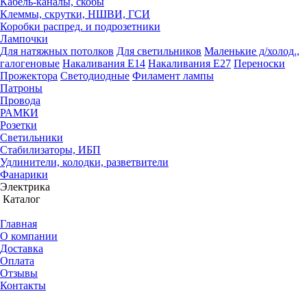
Кабель-каналы, скобы
Клеммы, скрутки, НШВИ, ГСИ
Коробки распред. и подрозетники
Лампочки
Для натяжных потолков
Для светильников
Маленькие д/холод.,
галогеновые
Накаливания Е14
Накаливания Е27
Переноски
Прожектора
Светодиодные
Филамент лампы
Патроны
Провода
РАМКИ
Розетки
Светильники
Стабилизаторы, ИБП
Удлинители, колодки, разветвители
Фанарики
Электрика
Каталог
Главная
О компании
Доставка
Оплата
Отзывы
Контакты