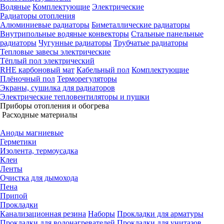
Водяные
Комплектующие
Электрические
Радиаторы отопления
Алюминиевые радиаторы
Биметаллические радиаторы
Внутрипольные водяные конвекторы
Стальные панельные
радиаторы
Чугунные радиаторы
Трубчатые радиаторы
Тепловые завесы электрические
Тёплый пол электрический
RHE карбоновый мат
Кабельный пол
Комплектующие
Плёночный пол
Терморегуляторы
Экраны, сушилка для радиаторов
Электрические тепловентиляторы и пушки
Приборы отопления и обогрева
Расходные материалы
Аноды магниевые
Герметики
Изолента, термоусадка
Клеи
Ленты
Очистка для дымохода
Пена
Припой
Прокладки
Канализационная резина
Наборы
Прокладки для арматуры
Прокладки для водонагревателей
Прокладки для унитазов