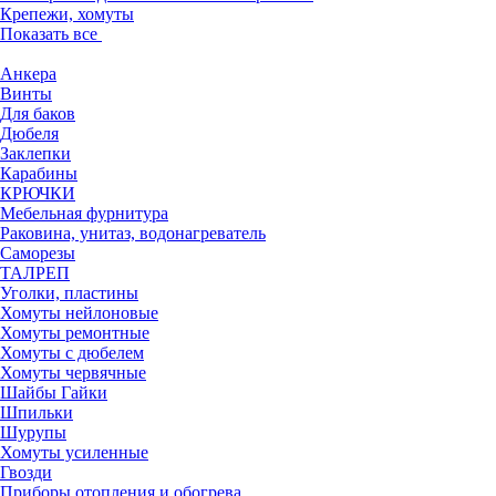
Крепежи, хомуты
Показать все
Анкера
Винты
Для баков
Дюбеля
Заклепки
Карабины
КРЮЧКИ
Мебельная фурнитура
Раковина, унитаз, водонагреватель
Саморезы
ТАЛРЕП
Уголки, пластины
Хомуты нейлоновые
Хомуты ремонтные
Хомуты с дюбелем
Хомуты червячные
Шайбы Гайки
Шпильки
Шурупы
Хомуты усиленные
Гвозди
Приборы отопления и обогрева