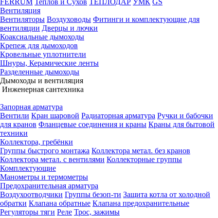
FERRUM
Теплов и Сухов
ТЕПЛОДАР
УМК
GS
Вентиляция
Вентиляторы
Воздуховоды
Фитинги и комплектующие для
вентиляции
Дверцы и лючки
Коаксиальные дымоходы
Крепеж для дымоходов
Кровельные уплотнители
Шнуры, Керамические ленты
Разделенные дымоходы
Дымоходы и вентиляция
Инженерная сантехника
Запорная арматура
Вентили
Кран шаровой
Радиаторная арматура
Ручки и бабочки
для кранов
Фланцевые соединения и краны
Краны для бытовой
техники
Коллектора, гребёнки
Группы быстрого монтажа
Коллектора метал. без кранов
Коллектора метал. с вентилями
Коллекторные группы
Комплектующие
Манометры и термометры
Предохранительная арматура
Воздухоотводчики
Группы безоп-ти
Защита котла от холодной
обратки
Клапана обратные
Клапана предохранительные
Регуляторы тяги
Реле
Трос, зажимы