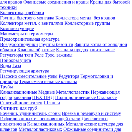
для кранов
Фланцевые соединения и краны
Краны для бытовой
техники
Коллектора, гребёнки
Группы быстрого монтажа
Коллектора метал. без кранов
Коллектора метал. с вентилями
Коллекторные группы
Комплектующие
Манометры и термометры
Предохранительная арматура
Воздухоотводчики
Группы безоп-ти
Защита котла от холодной
обратки
Клапана обратные
Клапана предохранительные
Регуляторы тяги
Реле
Трос, зажимы
Приборы учета
Воды
Газа
Регулирующая арматура
Насосно смесительные узлы
Редуктора
Термоголовки и
приводы
Термосмесительные клапана
Трубы
Канализационные
Медные
Металлопластик
Нержавеющая
гофрированная
ПВХ
ПНД
Полипропиленовые
Стальные
Сшитый полиэтилен
Шланги
Фитинги для труб
Боченки, удлиннители, сгоны
Врезка в резервуар и систему
Гофрированных из нержавеющей стали
Для сшитого
полиэтилена
Канализационных
Металлические штуцера для
шлангов
Металлопластиковых
Обжимные соединители для