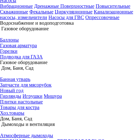
Насосы
Вибрационные
Дренажные
Поверхностные
Повысительные
Скважинные
Фекальные
Циркуляционные
Канализационные
насосы, измельчители
Насосы для ГВС
Опрессовочные
Водоснабжение и водоподготовка
Газовое оборудование
Баллоны
Газовая арматура
Горелки
Подводка для ГАЗА
Газовое оборудование
Дом, Баня, Сад
Банная утварь
Запчасти для мясорубок
Новый год
Гирлянды
Игрушки
Мишура
Плитки настольные
Товары для костра
Хоз.товары
Дом, Баня, Сад
Дымоходы и вентиляция
Атмосферные дымоходы