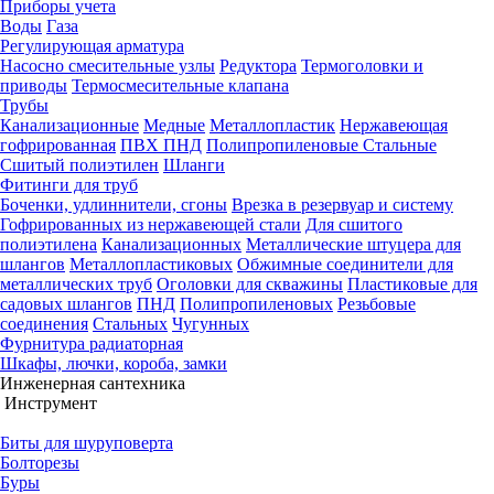
Приборы учета
Воды
Газа
Регулирующая арматура
Насосно смесительные узлы
Редуктора
Термоголовки и
приводы
Термосмесительные клапана
Трубы
Канализационные
Медные
Металлопластик
Нержавеющая
гофрированная
ПВХ
ПНД
Полипропиленовые
Стальные
Сшитый полиэтилен
Шланги
Фитинги для труб
Боченки, удлиннители, сгоны
Врезка в резервуар и систему
Гофрированных из нержавеющей стали
Для сшитого
полиэтилена
Канализационных
Металлические штуцера для
шлангов
Металлопластиковых
Обжимные соединители для
металлических труб
Оголовки для скважины
Пластиковые для
садовых шлангов
ПНД
Полипропиленовых
Резьбовые
соединения
Стальных
Чугунных
Фурнитура радиаторная
Шкафы, лючки, короба, замки
Инженерная сантехника
Инструмент
Биты для шуруповерта
Болторезы
Буры