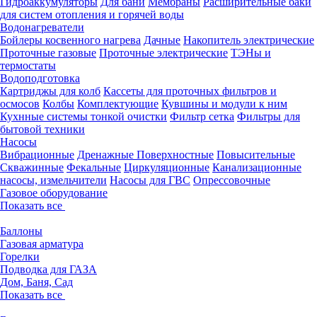
Гидроаккумуляторы
Для бани
Мембраны
Расширительные баки
для систем отопления и горячей воды
Водонагреватели
Бойлеры косвенного нагрева
Дачные
Накопитель электрические
Проточные газовые
Проточные электрические
ТЭНы и
термостаты
Водоподготовка
Картриджы для колб
Кассеты для проточных фильтров и
осмосов
Колбы
Комплектующие
Кувшины и модули к ним
Кухнные системы тонкой очистки
Фильтр сетка
Фильтры для
бытовой техники
Насосы
Вибрационные
Дренажные
Поверхностные
Повысительные
Скважинные
Фекальные
Циркуляционные
Канализационные
насосы, измельчители
Насосы для ГВС
Опрессовочные
Газовое оборудование
Показать все
Баллоны
Газовая арматура
Горелки
Подводка для ГАЗА
Дом, Баня, Сад
Показать все