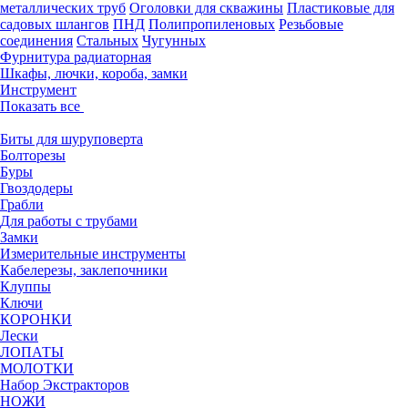
металлических труб
Оголовки для скважины
Пластиковые для
садовых шлангов
ПНД
Полипропиленовых
Резьбовые
соединения
Стальных
Чугунных
Фурнитура радиаторная
Шкафы, лючки, короба, замки
Инструмент
Показать все
Биты для шуруповерта
Болторезы
Буры
Гвоздодеры
Грабли
Для работы с трубами
Замки
Измерительные инструменты
Кабелерезы, заклепочники
Клуппы
Ключи
КОРОНКИ
Лески
ЛОПАТЫ
МОЛОТКИ
Набор Экстракторов
НОЖИ