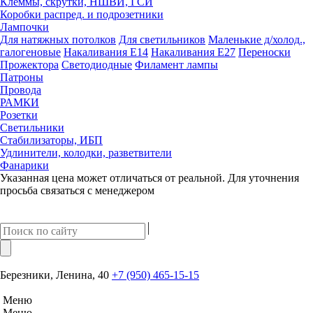
Клеммы, скрутки, НШВИ, ГСИ
Коробки распред. и подрозетники
Лампочки
Для натяжных потолков
Для светильников
Маленькие д/холод.,
галогеновые
Накаливания Е14
Накаливания Е27
Переноски
Прожектора
Светодиодные
Филамент лампы
Патроны
Провода
РАМКИ
Розетки
Светильники
Стабилизаторы, ИБП
Удлинители, колодки, разветвители
Фанарики
Указанная цена может отличаться от реальной. Для уточнения
просьба связаться с менеджером
Березники, Ленина, 40
+7 (950) 465-15-15
Меню
Меню