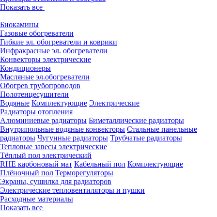
Показать все
Биокамины
Газовые обогреватели
Гибкие эл. обогреватели и коврики
Инфракрасные эл. обогреватели
Конвекторы электрические
Кондиционеры
Масляные эл.обогреватели
Обогрев трубопроводов
Полотенцесушители
Водяные
Комплектующие
Электрические
Радиаторы отопления
Алюминиевые радиаторы
Биметаллические радиаторы
Внутрипольные водяные конвекторы
Стальные панельные
радиаторы
Чугунные радиаторы
Трубчатые радиаторы
Тепловые завесы электрические
Тёплый пол электрический
RHE карбоновый мат
Кабельный пол
Комплектующие
Плёночный пол
Терморегуляторы
Экраны, сушилка для радиаторов
Электрические тепловентиляторы и пушки
Расходные материалы
Показать все