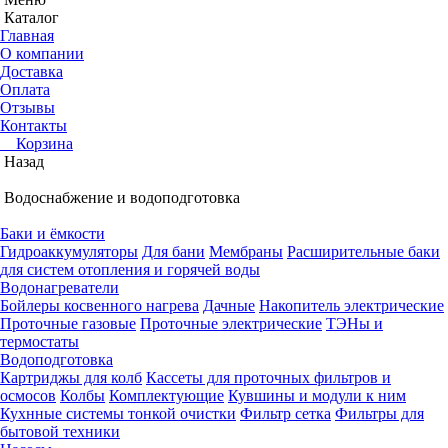
Каталог
Главная
О компании
Доставка
Оплата
Отзывы
Контакты
Корзина
Назад
Водоснабжение и водоподготовка
Баки и ёмкости
Гидроаккумуляторы
Для бани
Мембраны
Расширительные баки
для систем отопления и горячей воды
Водонагреватели
Бойлеры косвенного нагрева
Дачные
Накопитель электрические
Проточные газовые
Проточные электрические
ТЭНы и
термостаты
Водоподготовка
Картриджы для колб
Кассеты для проточных фильтров и
осмосов
Колбы
Комплектующие
Кувшины и модули к ним
Кухнные системы тонкой очистки
Фильтр сетка
Фильтры для
бытовой техники