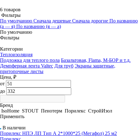
6 товаров
Фильтры
По умолчанию
Сначала дешевые
Сначала дорогие
По названию
(а — я)
По названию (я — а)
По умолчанию
Фильтры
Категории
Теплоизоляция
Подложка для теплого пола
Базальтовая, Flama, М-БОР и т.д.
Демпферная лента Valtec
Для труб
Экраны защитные,
притопочные листы
Цена, ₽
от
до
Бренд
IsoHome
STOUT
Пенотерм
Порилекс
СтройИзол
Применить
В наличии
Порилекс НПЭ ЛП Тип А 2*1000*25 (Мегафол) 25 м2
Порилекс