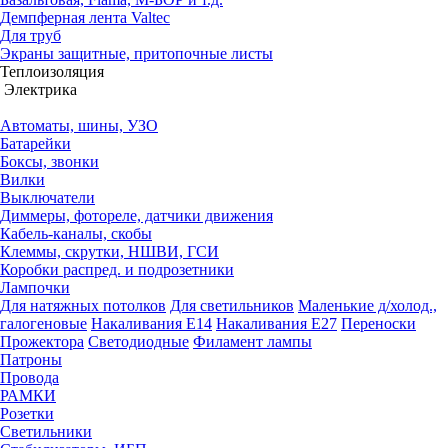
Демпферная лента Valtec
Для труб
Экраны защитные, притопочные листы
Теплоизоляция
Электрика
Автоматы, шины, УЗО
Батарейки
Боксы, звонки
Вилки
Выключатели
Диммеры, фотореле, датчики движения
Кабель-каналы, скобы
Клеммы, скрутки, НШВИ, ГСИ
Коробки распред. и подрозетники
Лампочки
Для натяжных потолков
Для светильников
Маленькие д/холод.,
галогеновые
Накаливания Е14
Накаливания Е27
Переноски
Прожектора
Светодиодные
Филамент лампы
Патроны
Провода
РАМКИ
Розетки
Светильники