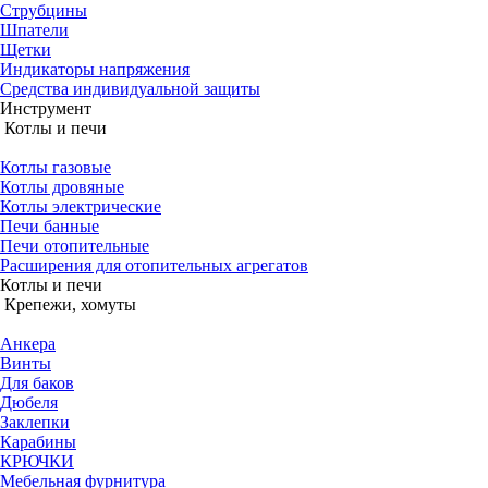
Струбцины
Шпатели
Щетки
Индикаторы напряжения
Средства индивидуальной защиты
Инструмент
Котлы и печи
Котлы газовые
Котлы дровяные
Котлы электрические
Печи банные
Печи отопительные
Расширения для отопительных агрегатов
Котлы и печи
Крепежи, хомуты
Анкера
Винты
Для баков
Дюбеля
Заклепки
Карабины
КРЮЧКИ
Мебельная фурнитура