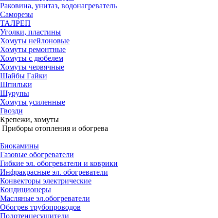
Раковина, унитаз, водонагреватель
Саморезы
ТАЛРЕП
Уголки, пластины
Хомуты нейлоновые
Хомуты ремонтные
Хомуты с дюбелем
Хомуты червячные
Шайбы Гайки
Шпильки
Шурупы
Хомуты усиленные
Гвозди
Крепежи, хомуты
Приборы отопления и обогрева
Биокамины
Газовые обогреватели
Гибкие эл. обогреватели и коврики
Инфракрасные эл. обогреватели
Конвекторы электрические
Кондиционеры
Масляные эл.обогреватели
Обогрев трубопроводов
Полотенцесушители