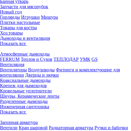
Банная утварь
Запчасти для мясорубок
Новый год
Гирлянды
Игрушки
Мишура
Плитки настольные
Товары для костра
Хоз.товары
Дымоходы и вентиляция
Показать все
Атмосферные дымоходы
FERRUM
Теплов и Сухов
ТЕПЛОДАР
УМК
GS
Вентиляция
Вентиляторы
Воздуховоды
Фитинги и комплектующие для
вентиляции
Дверцы и лючки
Коаксиальные дымоходы
Крепеж для дымоходов
Кровельные уплотнители
Шнуры, Керамические ленты
Разделенные дымоходы
Инженерная сантехника
Показать все
Запорная арматура
Вентили
Кран шаровой
Радиаторная арматура
Ручки и бабочки