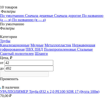
10 товаров
Фильтры
По умолчанию
Сначала дешевые
Сначала дорогие
По названию
(а — я)
По названию (я — а)
По умолчанию
Фильтры
Категории
Трубы
Канализационные
Медные
Металлопластик
Нержавеющая
гофрированная
ПВХ
ПНД
Полипропиленовые
Стальные
Сшитый полиэтилен
Шланги
Цена, ₽
от
до
Применить
В наличии
УРАЛПОЛИМЕР Труба Ø32 х 2,0 РЕ100 SDR 17 (бухта 100м)
70,00 ₽