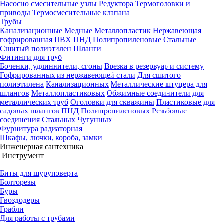
Насосно смесительные узлы
Редуктора
Термоголовки и
приводы
Термосмесительные клапана
Трубы
Канализационные
Медные
Металлопластик
Нержавеющая
гофрированная
ПВХ
ПНД
Полипропиленовые
Стальные
Сшитый полиэтилен
Шланги
Фитинги для труб
Боченки, удлиннители, сгоны
Врезка в резервуар и систему
Гофрированных из нержавеющей стали
Для сшитого
полиэтилена
Канализационных
Металлические штуцера для
шлангов
Металлопластиковых
Обжимные соединители для
металлических труб
Оголовки для скважины
Пластиковые для
садовых шлангов
ПНД
Полипропиленовых
Резьбовые
соединения
Стальных
Чугунных
Фурнитура радиаторная
Шкафы, лючки, короба, замки
Инженерная сантехника
Инструмент
Биты для шуруповерта
Болторезы
Буры
Гвоздодеры
Грабли
Для работы с трубами