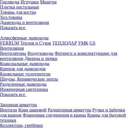
Гирлянды
Игрушки
Мишура
Плитки настольные
Товары для костра
Хоз.товары
Дымоходы и вентиляция
Показать все
Атмосферные дымоходы
FERRUM
Теплов и Сухов
ТЕПЛОДАР
УМК
GS
Вентиляция
Вентиляторы
Воздуховоды
Фитинги и комплектующие для
вентиляции
Дверцы и лючки
Коаксиальные дымоходы
Крепеж для дымоходов
Кровельные уплотнители
Шнуры, Керамические ленты
Разделенные дымоходы
Инженерная сантехника
Показать все
Запорная арматура
Вентили
Кран шаровой
Радиаторная арматура
Ручки и бабочки
для кранов
Фланцевые соединения и краны
Краны для бытовой
техники
Коллектора, гребёнки