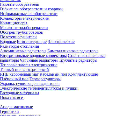
Газовые обогреватели
Гибкие эл. обогреватели и коврики
Инфракрасные эл. обогреватели
Конвекторы электрические
Кондиционеры
Масляные эл.обогреватели
Обогрев трубопроводов
Полотенцесушители
Водяные
Комплектующие
Электрические
Радиаторы отопления
Алюминиевые радиаторы
Биметаллические радиаторы
Внутрипольные водяные конвекторы
Стальные панельные
радиаторы
Чугунные радиаторы
Трубчатые радиаторы
Тепловые завесы электрические
Тёплый пол электрический
RHE карбоновый мат
Кабельный пол
Комплектующие
Плёночный пол
Терморегуляторы
Экраны, сушилка для радиаторов
Электрические тепловентиляторы и пушки
Расходные материалы
Показать все
Аноды магниевые
Герметики