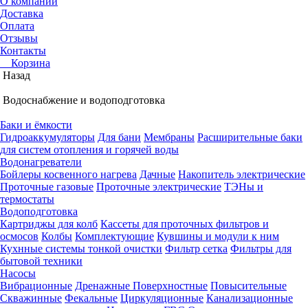
О компании
Доставка
Оплата
Отзывы
Контакты
Корзина
Назад
Водоснабжение и водоподготовка
Баки и ёмкости
Гидроаккумуляторы
Для бани
Мембраны
Расширительные баки
для систем отопления и горячей воды
Водонагреватели
Бойлеры косвенного нагрева
Дачные
Накопитель электрические
Проточные газовые
Проточные электрические
ТЭНы и
термостаты
Водоподготовка
Картриджы для колб
Кассеты для проточных фильтров и
осмосов
Колбы
Комплектующие
Кувшины и модули к ним
Кухнные системы тонкой очистки
Фильтр сетка
Фильтры для
бытовой техники
Насосы
Вибрационные
Дренажные
Поверхностные
Повысительные
Скважинные
Фекальные
Циркуляционные
Канализационные