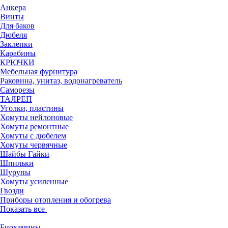
Анкера
Винты
Для баков
Дюбеля
Заклепки
Карабины
КРЮЧКИ
Мебельная фурнитура
Раковина, унитаз, водонагреватель
Саморезы
ТАЛРЕП
Уголки, пластины
Хомуты нейлоновые
Хомуты ремонтные
Хомуты с дюбелем
Хомуты червячные
Шайбы Гайки
Шпильки
Шурупы
Хомуты усиленные
Гвозди
Приборы отопления и обогрева
Показать все
Биокамины