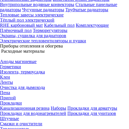
Внутрипольные водяные конвекторы
Стальные панельные
радиаторы
Чугунные радиаторы
Трубчатые радиаторы
Тепловые завесы электрические
Тёплый пол электрический
RHE карбоновый мат
Кабельный пол
Комплектующие
Плёночный пол
Терморегуляторы
Экраны, сушилка для радиаторов
Электрические тепловентиляторы и пушки
Приборы отопления и обогрева
Расходные материалы
Аноды магниевые
Герметики
Изолента, термоусадка
Клеи
Ленты
Очистка для дымохода
Пена
Припой
Прокладки
Канализационная резина
Наборы
Прокладки для арматуры
Прокладки для водонагревателей
Прокладки для унитазов
Штучные
Смазки и очистители
Теплоноситель