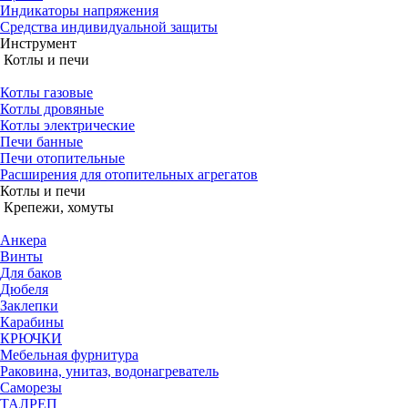
Индикаторы напряжения
Средства индивидуальной защиты
Инструмент
Котлы и печи
Котлы газовые
Котлы дровяные
Котлы электрические
Печи банные
Печи отопительные
Расширения для отопительных агрегатов
Котлы и печи
Крепежи, хомуты
Анкера
Винты
Для баков
Дюбеля
Заклепки
Карабины
КРЮЧКИ
Мебельная фурнитура
Раковина, унитаз, водонагреватель
Саморезы
ТАЛРЕП