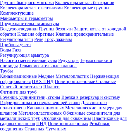
Группы быстрого монтажа
Коллектора метал. без кранов
Коллектора метал. с вентилями
Коллекторные группы
Комплектующие
Манометры и термометры
Предохранительная арматура
Воздухоотводчики
Группы безоп-ти
Защита котла от холодной
обратки
Клапана обратные
Клапана предохранительные
Регуляторы тяги
Реле
Трос, зажимы
Приборы учета
Воды
Газа
Регулирующая арматура
Насосно смесительные узлы
Редуктора
Термоголовки и
приводы
Термосмесительные клапана
Трубы
Канализационные
Медные
Металлопластик
Нержавеющая
гофрированная
ПВХ
ПНД
Полипропиленовые
Стальные
Сшитый полиэтилен
Шланги
Фитинги для труб
Боченки, удлиннители, сгоны
Врезка в резервуар и систему
Гофрированных из нержавеющей стали
Для сшитого
полиэтилена
Канализационных
Металлические штуцера для
шлангов
Металлопластиковых
Обжимные соединители для
металлических труб
Оголовки для скважины
Пластиковые для
садовых шлангов
ПНД
Полипропиленовых
Резьбовые
соединения
Стальных
Чугунных