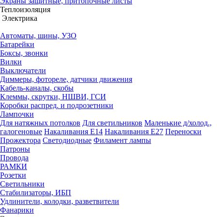
Экраны защитные, притопочные листы
Теплоизоляция
Электрика
Автоматы, шины, УЗО
Батарейки
Боксы, звонки
Вилки
Выключатели
Диммеры, фотореле, датчики движения
Кабель-каналы, скобы
Клеммы, скрутки, НШВИ, ГСИ
Коробки распред. и подрозетники
Лампочки
Для натяжных потолков
Для светильников
Маленькие д/холод.,
галогеновые
Накаливания Е14
Накаливания Е27
Переноски
Прожектора
Светодиодные
Филамент лампы
Патроны
Провода
РАМКИ
Розетки
Светильники
Стабилизаторы, ИБП
Удлинители, колодки, разветвители
Фанарики