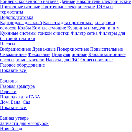
Бойлеры косвенного нагрева
Дачные
Накопитель электрические
Проточные газовые
Проточные электрические
ТЭНы и
термостаты
Водоподготовка
Картриджы для колб
Кассеты для проточных фильтров и
осмосов
Колбы
Комплектующие
Кувшины и модули к ним
Кухнные системы тонкой очистки
Фильтр сетка
Фильтры для
бытовой техники
Насосы
Вибрационные
Дренажные
Поверхностные
Повысительные
Скважинные
Фекальные
Циркуляционные
Канализационные
насосы, измельчители
Насосы для ГВС
Опрессовочные
Газовое оборудование
Показать все
Баллоны
Газовая арматура
Горелки
Подводка для ГАЗА
Дом, Баня, Сад
Показать все
Банная утварь
Запчасти для мясорубок
Новый год