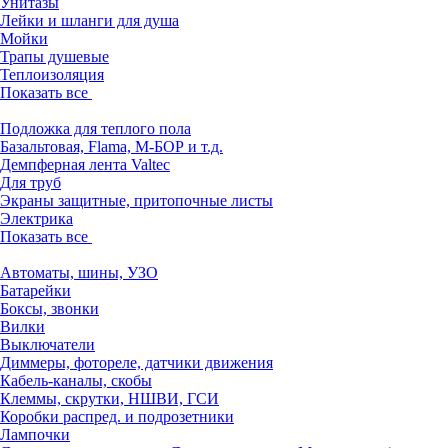
Унитазы
Лейки и шланги для душа
Мойки
Трапы душевые
Теплоизоляция
Показать все
Подложка для теплого пола
Базальтовая, Flama, М-БОР и т.д.
Демпферная лента Valtec
Для труб
Экраны защитные, притопочные листы
Электрика
Показать все
Автоматы, шины, УЗО
Батарейки
Боксы, звонки
Вилки
Выключатели
Диммеры, фотореле, датчики движения
Кабель-каналы, скобы
Клеммы, скрутки, НШВИ, ГСИ
Коробки распред. и подрозетники
Лампочки