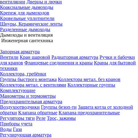
вентиляции
Дверцы и лючки
Коаксиальные дымоходы
Крепеж для дымоходов
Кровельные уплотнители
Шнуры, Керамические ленты
Разделенные дымоходы
Дымоходы и вентиляция
Инженерная сантехника
Запорная арматура
Вентили
Кран шаровой
Радиаторная арматура
Ручки и бабочки
для кранов
Фланцевые соединения и краны
Краны для бытовой
техники
Коллектора, гребёнки
Группы быстрого монтажа
Коллектора метал. без кранов
Коллектора метал. с вентилями
Коллекторные группы
Комплектующие
Манометры и термометры
Предохранительная арматура
Воздухоотводчики
Группы безоп-ти
Защита котла от холодной
обратки
Клапана обратные
Клапана предохранительные
Регуляторы тяги
Реле
Трос, зажимы
Приборы учета
Воды
Газа
Регулирующая арматура