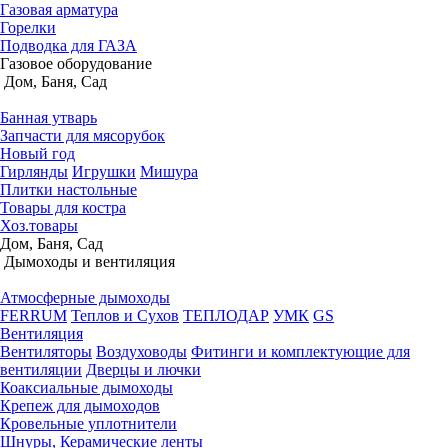
Газовая арматура
Горелки
Подводка для ГАЗА
Газовое оборудование
Дом, Баня, Сад
Банная утварь
Запчасти для мясорубок
Новый год
Гирлянды
Игрушки
Мишура
Плитки настольные
Товары для костра
Хоз.товары
Дом, Баня, Сад
Дымоходы и вентиляция
Атмосферные дымоходы
FERRUM
Теплов и Сухов
ТЕПЛОДАР
УМК
GS
Вентиляция
Вентиляторы
Воздуховоды
Фитинги и комплектующие для
вентиляции
Дверцы и лючки
Коаксиальные дымоходы
Крепеж для дымоходов
Кровельные уплотнители
Шнуры, Керамические ленты