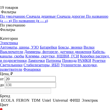
19 товаров
Фильтры
По умолчанию
Сначала дешевые
Сначала дорогие
По названию
(а — я)
По названию (я — а)
По умолчанию
Фильтры
Категории
Электрика
Автоматы, шины, УЗО
Батарейки
Боксы, звонки
Вилки
Выключатели
Диммеры, фотореле, датчики движения
Кабель-
каналы, скобы
Клеммы, скрутки, НШВИ, ГСИ
Коробки распред.
и подрозетники
Лампочки
Патроны
Провода
РАМКИ
Розетки
Светильники
Стабилизаторы, ИБП
Удлинители, колодки,
разветвители
Фонарики
Цена, ₽
от
до
Бренд
ECOLA
FERON
TDM
Uniel
Universal
ФИШ
Электрик
Цвет