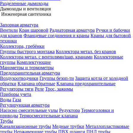
Разделенные дымоходы
Дымоходы и вентиляция
Инженерная сантехника
Запорная арматура
Вентили
Кран шаровой
Радиаторная арматура
Ручки и бабочки
для кранов
Фланцевые соединения и краны
Краны для бытовой
техники
Коллектора, гребёнки
Группы быстрого монтажа
Коллектора метал. без кранов
Коллектора метал. с вентилями/шар. кранами
Коллекторные
группы
Комплектующие
Манометры и термометры
Предохранительная арматура
Воздухоотводчики
Группы безоп-ти
Защита котла от холодной
обратки
Клапана обратные
Клапана предохранительные
Регуляторы тяги
Реле
Трос, зажимы
Приборы учета
Воды
Газа
Регулирующая арматура
Насосно смесительные узлы
Редуктора
Термоголовки и
приводы
Термосмесительные клапана
Трубы
Канализационные трубы
Медные трубки
Металлопластиковые
трубы
Нержавеющие трубы
ПВХ шланги
ПНД трубы