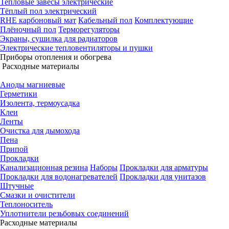
Тепловые завесы электрические
Тёплый пол электрический
RHE карбоновый мат
Кабельный пол
Комплектующие
Плёночный пол
Терморегуляторы
Экраны, сушилка для радиаторов
Электрические тепловентиляторы и пушки
Приборы отопления и обогрева
Расходные материалы
Аноды магниевые
Герметики
Изолента, термоусадка
Клеи
Ленты
Очистка для дымохода
Пена
Припой
Прокладки
Канализационная резина
Наборы
Прокладки для арматуры
Прокладки для водонагревателей
Прокладки для унитазов
Штучные
Смазки и очистители
Теплоноситель
Уплотнители резьбовых соединений
Расходные материалы