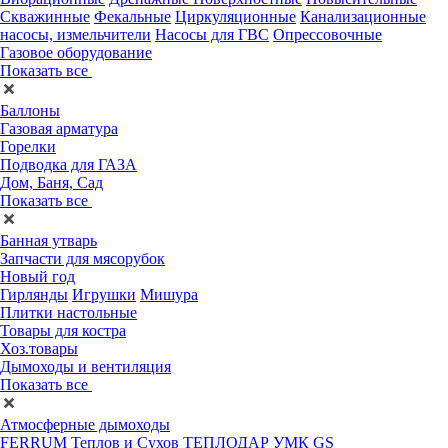
Скважинные
Фекальные
Циркуляционные
Канализационные
насосы, измельчители
Насосы для ГВС
Опрессовочные
Газовое оборудование
Показать все
Баллоны
Газовая арматура
Горелки
Подводка для ГАЗА
Дом, Баня, Сад
Показать все
Банная утварь
Запчасти для мясорубок
Новый год
Гирлянды
Игрушки
Мишура
Плитки настольные
Товары для костра
Хоз.товары
Дымоходы и вентиляция
Показать все
Атмосферные дымоходы
FERRUM
Теплов и Сухов
ТЕПЛОДАР
УМК
GS