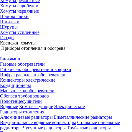
Хомуты ремонтные
Хомуты с дюбелем
Хомуты червячные
Шайбы Гайки
Шпильки
Шурупы
Хомуты усиленные
Гвозди
Крепежи, хомуты
Приборы отопления и обогрева
Биокамины
Газовые обогреватели
Гибкие эл. обогреватели и коврики
Инфракрасные эл. обогреватели
Конвекторы электрические
Кондиционеры
Масляные эл.обогреватели
Обогрев трубопроводов
Полотенцесушители
Водяные
Комплектующие
Электрические
Радиаторы отопления
Алюминиевые радиаторы
Биметаллические радиаторы
Внутрипольные водяные конвекторы
Стальные панельные
радиаторы
Чугунные радиаторы
Трубчатые радиаторы