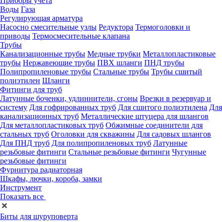
Приборы учета
Воды
Газа
Регулирующая арматура
Насосно смесительные узлы
Редуктора
Термоголовки и
приводы
Термосмесительные клапана
Трубы
Канализационные трубы
Медные трубки
Металлопластиковые
трубы
Нержавеющие трубы
ПВХ шланги
ПНД трубы
Полипропиленовые трубы
Стальные трубы
Трубы сшитый
полиэтилен
Шланги
Фитинги для труб
Латунные боченки, удлиннители, сгоны
Врезки в резервуар и
систему
Для гофрированных труб
Для сшитого полиэтилена
Для
канализационных труб
Металлические штуцера для шлангов
Для металлопластиковых труб
Обжимные соединители для
стальных труб
Оголовки для скважины
Для садовых шлангов
Для ПНД труб
Для полипропиленовых труб
Латунные
резьбовые фитинги
Стальные резьбовые фитинги
Чугунные
резьбовые фитинги
Фурнитура радиаторная
Шкафы, лючки, короба, замки
Инструмент
Показать все
Биты для шуруповерта