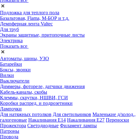
Показать все
Подложка для теплого пола
Базальтовая, Flama, М-БОР и т.д.
Демпферная лента Valtec
Для труб
Экраны защитные, притопочные листы
Электрика
Показать все
Автоматы, шины, УЗО
Батарейки
Боксы, звонки
Вилки
Выключатели
Диммеры, фотореле, датчики движения
Кабель-каналы, скобы
Клеммы, скрутки, НШВИ, ГСИ
Коробки распред. и подрозетники
Лампочки
Для натяжных потолков
Для светильников
Маленькие д/холод.,
галогеновые
Накаливания Е14
Накаливания Е27
Переноски
Прожектора
Светодиодные
Филамент лампы
Патроны
Провода