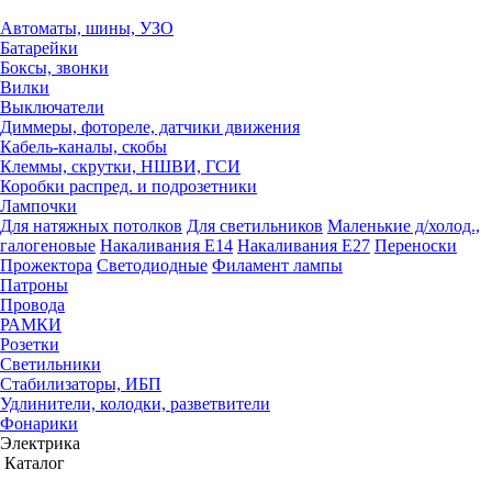
Автоматы, шины, УЗО
Батарейки
Боксы, звонки
Вилки
Выключатели
Диммеры, фотореле, датчики движения
Кабель-каналы, скобы
Клеммы, скрутки, НШВИ, ГСИ
Коробки распред. и подрозетники
Лампочки
Для натяжных потолков
Для светильников
Маленькие д/холод.,
галогеновые
Накаливания Е14
Накаливания Е27
Переноски
Прожектора
Светодиодные
Филамент лампы
Патроны
Провода
РАМКИ
Розетки
Светильники
Стабилизаторы, ИБП
Удлинители, колодки, разветвители
Фонарики
Электрика
Каталог