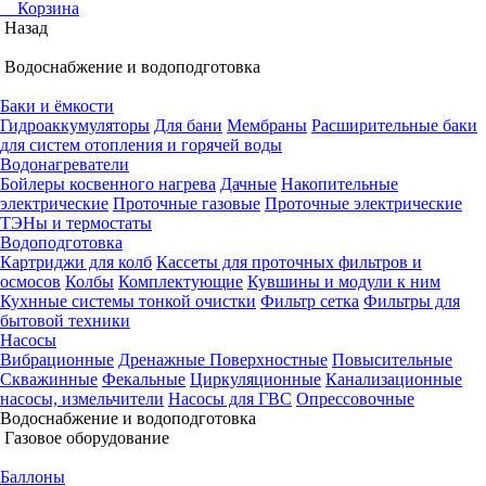
Корзина
Назад
Водоснабжение и водоподготовка
Баки и ёмкости
Гидроаккумуляторы
Для бани
Мембраны
Расширительные баки
для систем отопления и горячей воды
Водонагреватели
Бойлеры косвенного нагрева
Дачные
Накопительные
электрические
Проточные газовые
Проточные электрические
ТЭНы и термостаты
Водоподготовка
Картриджи для колб
Кассеты для проточных фильтров и
осмосов
Колбы
Комплектующие
Кувшины и модули к ним
Кухнные системы тонкой очистки
Фильтр сетка
Фильтры для
бытовой техники
Насосы
Вибрационные
Дренажные
Поверхностные
Повысительные
Скважинные
Фекальные
Циркуляционные
Канализационные
насосы, измельчители
Насосы для ГВС
Опрессовочные
Водоснабжение и водоподготовка
Газовое оборудование
Баллоны