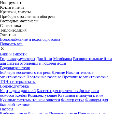
Инструмент
Котлы и печи
Крепежи, хомуты
Приборы отопления и обогрева
Расходные материалы
Сантехника
Теплоизоляция
Электрика
Водоснабжение и водоподготовка
Показать все
Баки и ёмкости
Гидроаккумуляторы
Для бани
Мембраны
Расширительные баки
для систем отопления и горячей воды
Водонагреватели
Бойлеры косвенного нагрева
Дачные
Накопительные
электрические
Проточные газовые
Проточные электрические
ТЭНы и термостаты
Водоподготовка
Картриджи для колб
Кассеты для проточных фильтров и
осмосов
Колбы
Комплектующие
Кувшины и модули к ним
Кухнные системы тонкой очистки
Фильтр сетка
Фильтры для
бытовой техники
Насосы
Вибрационные
Дренажные
Поверхностные
Повысительные