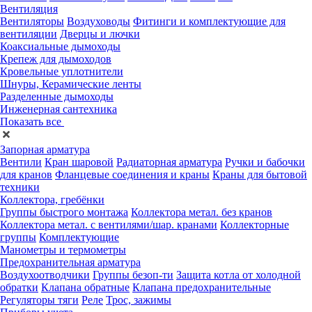
Вентиляция
Вентиляторы
Воздуховоды
Фитинги и комплектующие для
вентиляции
Дверцы и лючки
Коаксиальные дымоходы
Крепеж для дымоходов
Кровельные уплотнители
Шнуры, Керамические ленты
Разделенные дымоходы
Инженерная сантехника
Показать все
Запорная арматура
Вентили
Кран шаровой
Радиаторная арматура
Ручки и бабочки
для кранов
Фланцевые соединения и краны
Краны для бытовой
техники
Коллектора, гребёнки
Группы быстрого монтажа
Коллектора метал. без кранов
Коллектора метал. с вентилями/шар. кранами
Коллекторные
группы
Комплектующие
Манометры и термометры
Предохранительная арматура
Воздухоотводчики
Группы безоп-ти
Защита котла от холодной
обратки
Клапана обратные
Клапана предохранительные
Регуляторы тяги
Реле
Трос, зажимы