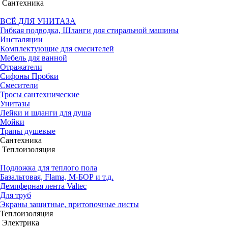
Сантехника
ВСЁ ДЛЯ УНИТАЗА
Гибкая подводка, Шланги для стиральной машины
Инсталяции
Комплектующие для смесителей
Мебель для ванной
Отражатели
Сифоны Пробки
Смесители
Тросы сантехнические
Унитазы
Лейки и шланги для душа
Мойки
Трапы душевые
Сантехника
Теплоизоляция
Подложка для теплого пола
Базальтовая, Flama, М-БОР и т.д.
Демпферная лента Valtec
Для труб
Экраны защитные, притопочные листы
Теплоизоляция
Электрика