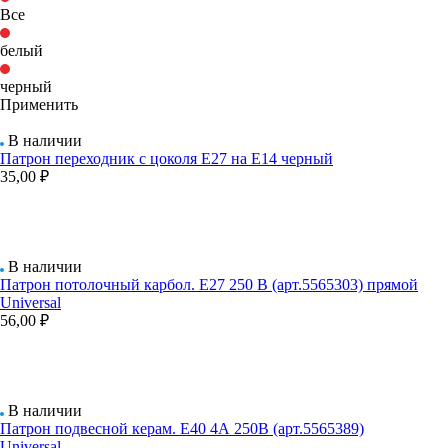
Все
белый
черный
Применить
В наличии
Патрон переходник с цоколя Е27 на Е14 черный
35,00 ₽
В наличии
Патрон потолочный карбол. Е27 250 В (арт.5565303) прямой
Universal
56,00 ₽
В наличии
Патрон подвесной керам. Е40 4А 250В (арт.5565389)
Universal