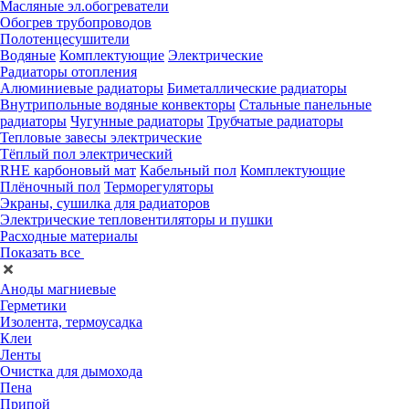
Масляные эл.обогреватели
Обогрев трубопроводов
Полотенцесушители
Водяные
Комплектующие
Электрические
Радиаторы отопления
Алюминиевые радиаторы
Биметаллические радиаторы
Внутрипольные водяные конвекторы
Стальные панельные
радиаторы
Чугунные радиаторы
Трубчатые радиаторы
Тепловые завесы электрические
Тёплый пол электрический
RHE карбоновый мат
Кабельный пол
Комплектующие
Плёночный пол
Терморегуляторы
Экраны, сушилка для радиаторов
Электрические тепловентиляторы и пушки
Расходные материалы
Показать все
Аноды магниевые
Герметики
Изолента, термоусадка
Клеи
Ленты
Очистка для дымохода
Пена
Припой