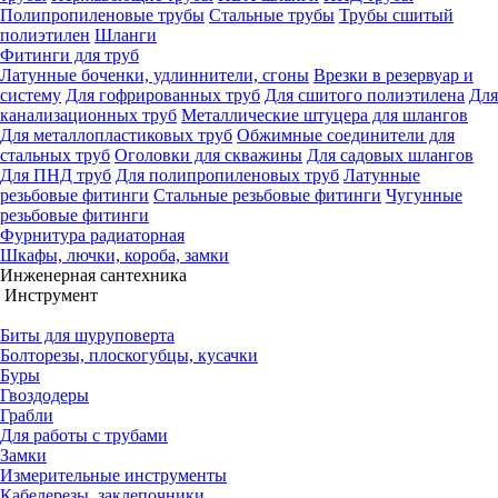
Полипропиленовые трубы
Стальные трубы
Трубы сшитый
полиэтилен
Шланги
Фитинги для труб
Латунные боченки, удлиннители, сгоны
Врезки в резервуар и
систему
Для гофрированных труб
Для сшитого полиэтилена
Для
канализационных труб
Металлические штуцера для шлангов
Для металлопластиковых труб
Обжимные соединители для
стальных труб
Оголовки для скважины
Для садовых шлангов
Для ПНД труб
Для полипропиленовых труб
Латунные
резьбовые фитинги
Стальные резьбовые фитинги
Чугунные
резьбовые фитинги
Фурнитура радиаторная
Шкафы, лючки, короба, замки
Инженерная сантехника
Инструмент
Биты для шуруповерта
Болторезы, плоскогубцы, кусачки
Буры
Гвоздодеры
Грабли
Для работы с трубами
Замки
Измерительные инструменты
Кабелерезы, заклепочники