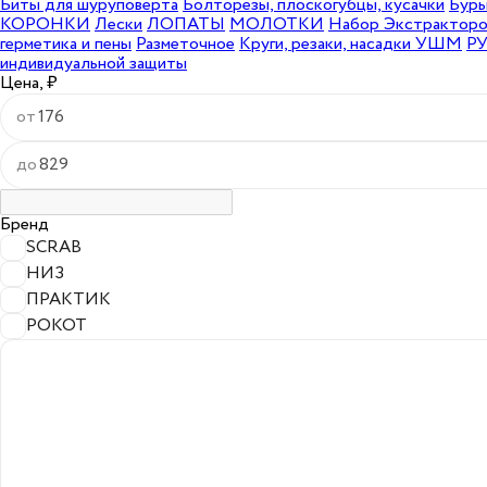
Биты для шуруповерта
Болторезы, плоскогубцы, кусачки
Бур
КОРОНКИ
Лески
ЛОПАТЫ
МОЛОТКИ
Набор Экстракторо
герметика и пены
Разметочное
Круги, резаки, насадки УШМ
Р
индивидуальной защиты
Цена, ₽
от
до
Бренд
SCRAB
НИЗ
ПРАКТИК
РОКОТ