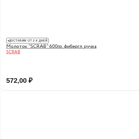
ДОСТАВИМ ОТ 2-Х ДНЕЙ
Молоток "SCRAB" 600гр. фибергл. ручка
SCRAB
572,00 ₽