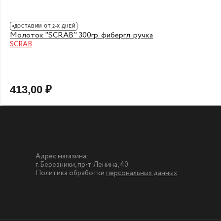
ДОСТАВИМ ОТ 2-Х ДНЕЙ
Молоток "SCRAB" 300гр. фибергл. ручка
SCRAB
413,00 ₽
Адрес магазина:
г. Березники, пр-т Ленина, 40
Политика обработки
персональных данных