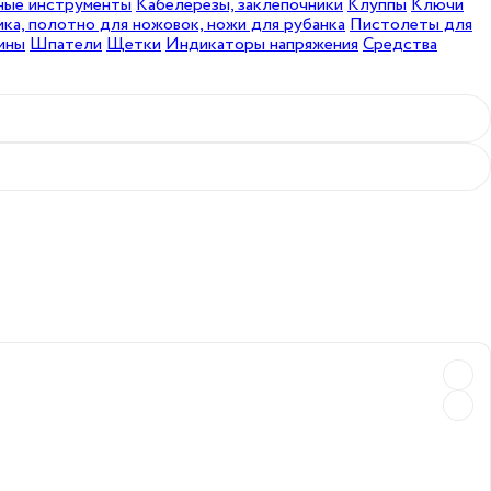
ные инструменты
Кабелерезы, заклепочники
Клуппы
Ключи
ка, полотно для ножовок, ножи для рубанка
Пистолеты для
ины
Шпатели
Щетки
Индикаторы напряжения
Средства