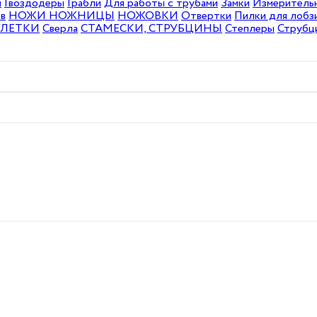
ы
Гвоздодеры
Грабли
Для работы с трубами
Замки
Измеритель
в
НОЖИ
НОЖНИЦЫ
НОЖОВКИ
Отвертки
Пилки для лобзи
УЛЕТКИ
Сверла
СТАМЕСКИ, СТРУБЦИНЫ
Степлеры
Струбц