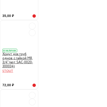
35,00 ₽
В НАЛИЧИИ
Хомут для труб
однов. с гайкой М8,
3/4" (арт. SAC-0020-
300034)
STOUT
72,00 ₽