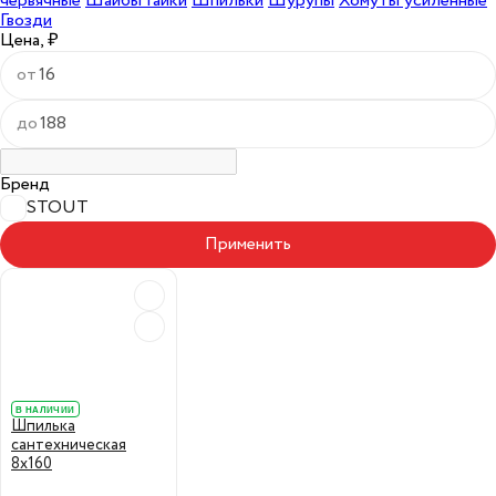
червячные
Шайбы Гайки
Шпильки
Шурупы
Хомуты усиленные
Гвозди
Цена, ₽
от
до
Бренд
STOUT
Применить
В НАЛИЧИИ
Шпилька
сантехническая
8х160