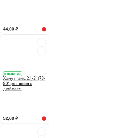
44,00 ₽
В НАЛИЧИИ
Хомут гайк. 2.1/2" (73-
80) рез. шпил с
дюбелем
52,00 ₽