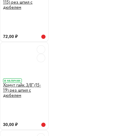
115) рез. шпил с
дюбелем
72,00 ₽
В НАЛИЧИИ
Хомут гайк. 3/8" (15-
19) рез. шпил с
дюбелем
30,00 ₽