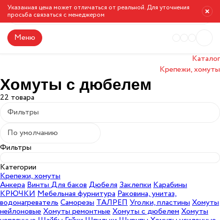
Указанная цена может отличаться от реальной. Для уточнения
просьба связаться с менеджером
Меню
Каталог
Крепежи, хомуты
Хомуты с дюбелем
22 товара
Фильтры
По умолчанию
Фильтры
Категории
Крепежи, хомуты
Анкера
Винты
Для баков
Дюбеля
Заклепки
Карабины
КРЮЧКИ
Мебельная фурнитура
Раковина, унитаз,
водонагреватель
Саморезы
ТАЛРЕП
Уголки, пластины
Хомуты
нейлоновые
Хомуты ремонтные
Хомуты с дюбелем
Хомуты