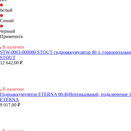
белый
Синий
черный
Применить
В наличии
STW-0003-000080 STOUT гидроаккумулятор 80 л. горизонтальны
STOUT
12 642,00 ₽
В наличии
Гидроаккумулятор ETERNA 80-В(Вертикальный, подключение 1
ETERNA
9 017,00 ₽