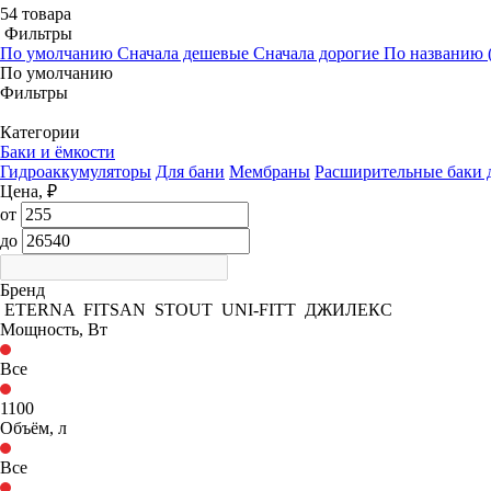
54 товара
Фильтры
По умолчанию
Сначала дешевые
Сначала дорогие
По названию (
По умолчанию
Фильтры
Категории
Баки и ёмкости
Гидроаккумуляторы
Для бани
Мембраны
Расширительные баки д
Цена, ₽
от
до
Бренд
ETERNA
FITSAN
STOUT
UNI-FITT
ДЖИЛЕКС
Мощность, Вт
Все
1100
Объём, л
Все