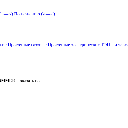
а — я)
По названию (я — а)
кие
Проточные газовые
Проточные электрические
ТЭНы и терм
OMMER
Показать все