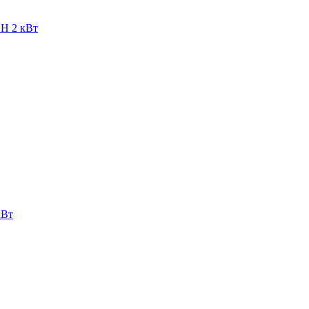
Н 2 кВт
кВт