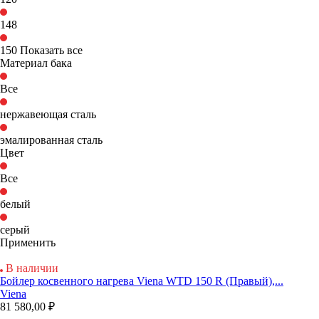
148
150
Показать все
Материал бака
Все
нержавеющая сталь
эмалированная сталь
Цвет
Все
белый
серый
Применить
В наличии
Бойлер косвенного нагрева Viena WTD 150 R (Правый),...
Viena
81 580,00 ₽