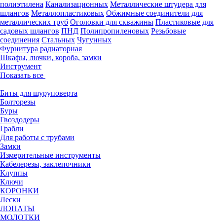
полиэтилена
Канализационных
Металлические штуцера для
шлангов
Металлопластиковых
Обжимные соединители для
металлических труб
Оголовки для скважины
Пластиковые для
садовых шлангов
ПНД
Полипропиленовых
Резьбовые
соединения
Стальных
Чугунных
Фурнитура радиаторная
Шкафы, лючки, короба, замки
Инструмент
Показать все
Биты для шуруповерта
Болторезы
Буры
Гвоздодеры
Грабли
Для работы с трубами
Замки
Измерительные инструменты
Кабелерезы, заклепочники
Клуппы
Ключи
КОРОНКИ
Лески
ЛОПАТЫ
МОЛОТКИ