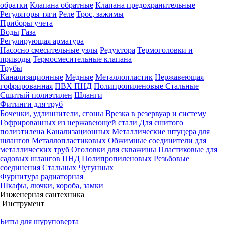
обратки
Клапана обратные
Клапана предохранительные
Регуляторы тяги
Реле
Трос, зажимы
Приборы учета
Воды
Газа
Регулирующая арматура
Насосно смесительные узлы
Редуктора
Термоголовки и
приводы
Термосмесительные клапана
Трубы
Канализационные
Медные
Металлопластик
Нержавеющая
гофрированная
ПВХ
ПНД
Полипропиленовые
Стальные
Сшитый полиэтилен
Шланги
Фитинги для труб
Боченки, удлиннители, сгоны
Врезка в резервуар и систему
Гофрированных из нержавеющей стали
Для сшитого
полиэтилена
Канализационных
Металлические штуцера для
шлангов
Металлопластиковых
Обжимные соединители для
металлических труб
Оголовки для скважины
Пластиковые для
садовых шлангов
ПНД
Полипропиленовых
Резьбовые
соединения
Стальных
Чугунных
Фурнитура радиаторная
Шкафы, лючки, короба, замки
Инженерная сантехника
Инструмент
Биты для шуруповерта