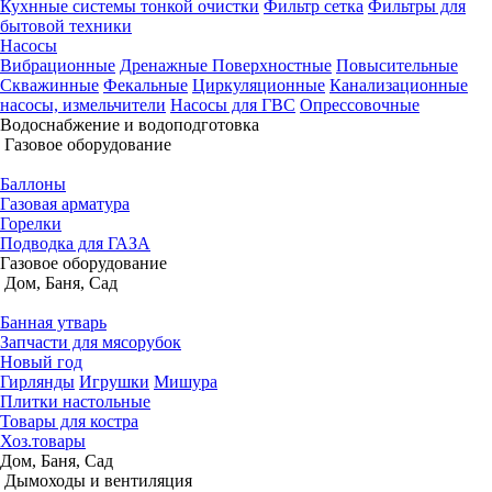
Кухнные системы тонкой очистки
Фильтр сетка
Фильтры для
бытовой техники
Насосы
Вибрационные
Дренажные
Поверхностные
Повысительные
Скважинные
Фекальные
Циркуляционные
Канализационные
насосы, измельчители
Насосы для ГВС
Опрессовочные
Водоснабжение и водоподготовка
Газовое оборудование
Баллоны
Газовая арматура
Горелки
Подводка для ГАЗА
Газовое оборудование
Дом, Баня, Сад
Банная утварь
Запчасти для мясорубок
Новый год
Гирлянды
Игрушки
Мишура
Плитки настольные
Товары для костра
Хоз.товары
Дом, Баня, Сад
Дымоходы и вентиляция