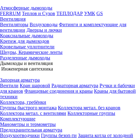
Атмосферные дымоходы
FERRUM
Теплов и Сухов
ТЕПЛОДАР
УМК
GS
Вентиляция
Вентиляторы
Воздуховоды
Фитинги и комплектующие для
вентиляции
Дверцы и лючки
Коаксиальные дымоходы
Крепеж для дымоходов
Кровельные уплотнители
Шнуры, Керамические ленты
Разделенные дымоходы
Дымоходы и вентиляция
Инженерная сантехника
Запорная арматура
Вентили
Кран шаровой
Радиаторная арматура
Ручки и бабочки
для кранов
Фланцевые соединения и краны
Краны для бытовой
техники
Коллектора, гребёнки
Группы быстрого монтажа
Коллектора метал. без кранов
Коллектора метал. с вентилями
Коллекторные группы
Комплектующие
Манометры и термометры
Предохранительная арматура
Воздухоотводчики
Группы безоп-ти
Защита котла от холодной