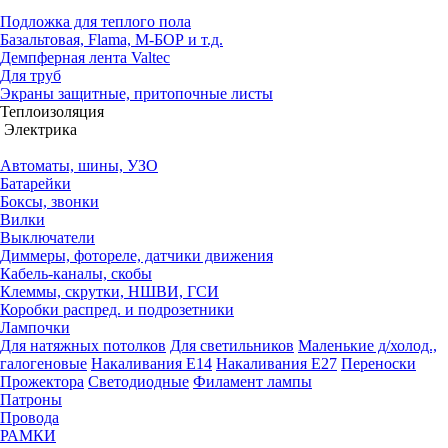
Подложка для теплого пола
Базальтовая, Flama, М-БОР и т.д.
Демпферная лента Valtec
Для труб
Экраны защитные, притопочные листы
Теплоизоляция
Электрика
Автоматы, шины, УЗО
Батарейки
Боксы, звонки
Вилки
Выключатели
Диммеры, фотореле, датчики движения
Кабель-каналы, скобы
Клеммы, скрутки, НШВИ, ГСИ
Коробки распред. и подрозетники
Лампочки
Для натяжных потолков
Для светильников
Маленькие д/холод.,
галогеновые
Накаливания Е14
Накаливания Е27
Переноски
Прожектора
Светодиодные
Филамент лампы
Патроны
Провода
РАМКИ