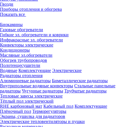
Гвозди
Приборы отопления и обогрева
Показать все
Биокамины
Газовые обогреватели
Гибкие эл. обогреватели и коврики
Инфракрасные эл. обогреватели
Конвекторы электрические
Кондиционеры
Масляные эл.обогреватели
Обогрев трубопроводов
Полотенцесушители
Водяные
Комплектующие
Электрические
Радиаторы отопления
Алюминиевые радиаторы
Биметаллические радиаторы
Внутрипольные водяные конвекторы
Стальные панельные
радиаторы
Чугунные радиаторы
Трубчатые радиаторы
Тепловые завесы электрические
Тёплый пол электрический
RHE карбоновый мат
Кабельный пол
Комплектующие
Плёночный пол
Терморегуляторы
Экраны, сушилка для радиаторов
Электрические тепловентиляторы и пушки
Расходные материалы