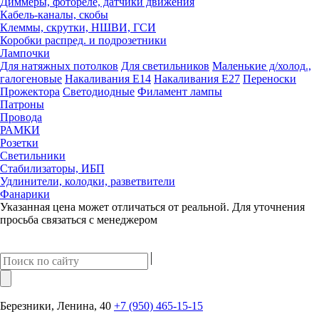
Диммеры, фотореле, датчики движения
Кабель-каналы, скобы
Клеммы, скрутки, НШВИ, ГСИ
Коробки распред. и подрозетники
Лампочки
Для натяжных потолков
Для светильников
Маленькие д/холод.,
галогеновые
Накаливания Е14
Накаливания Е27
Переноски
Прожектора
Светодиодные
Филамент лампы
Патроны
Провода
РАМКИ
Розетки
Светильники
Стабилизаторы, ИБП
Удлинители, колодки, разветвители
Фанарики
Указанная цена может отличаться от реальной. Для уточнения
просьба связаться с менеджером
Березники, Ленина, 40
+7 (950) 465-15-15