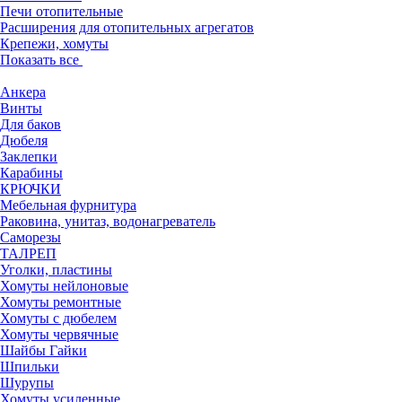
Печи отопительные
Расширения для отопительных агрегатов
Крепежи, хомуты
Показать все
Анкера
Винты
Для баков
Дюбеля
Заклепки
Карабины
КРЮЧКИ
Мебельная фурнитура
Раковина, унитаз, водонагреватель
Саморезы
ТАЛРЕП
Уголки, пластины
Хомуты нейлоновые
Хомуты ремонтные
Хомуты с дюбелем
Хомуты червячные
Шайбы Гайки
Шпильки
Шурупы
Хомуты усиленные