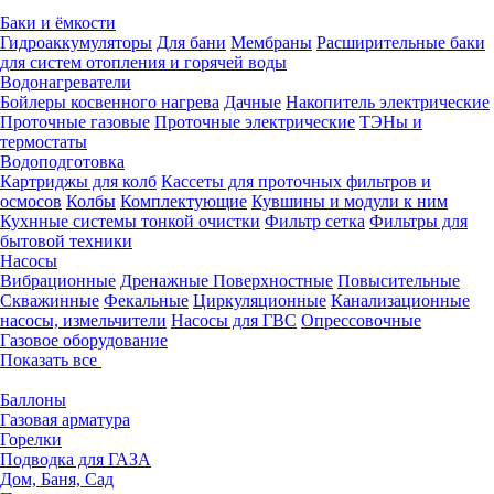
Баки и ёмкости
Гидроаккумуляторы
Для бани
Мембраны
Расширительные баки
для систем отопления и горячей воды
Водонагреватели
Бойлеры косвенного нагрева
Дачные
Накопитель электрические
Проточные газовые
Проточные электрические
ТЭНы и
термостаты
Водоподготовка
Картриджы для колб
Кассеты для проточных фильтров и
осмосов
Колбы
Комплектующие
Кувшины и модули к ним
Кухнные системы тонкой очистки
Фильтр сетка
Фильтры для
бытовой техники
Насосы
Вибрационные
Дренажные
Поверхностные
Повысительные
Скважинные
Фекальные
Циркуляционные
Канализационные
насосы, измельчители
Насосы для ГВС
Опрессовочные
Газовое оборудование
Показать все
Баллоны
Газовая арматура
Горелки
Подводка для ГАЗА
Дом, Баня, Сад