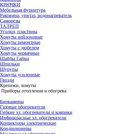
КРЮЧКИ
Мебельная фурнитура
Раковина, унитаз, водонагреватель
Саморезы
ТАЛРЕП
Уголки, пластины
Хомуты нейлоновые
Хомуты ремонтные
Хомуты с дюбелем
Хомуты червячные
Шайбы Гайки
Шпильки
Шурупы
Хомуты усиленные
Гвозди
Крепежи, хомуты
Приборы отопления и обогрева
Биокамины
Газовые обогреватели
Гибкие эл. обогреватели и коврики
Инфракрасные эл. обогреватели
Конвекторы электрические
Кондиционеры
Масляные эл.обогреватели