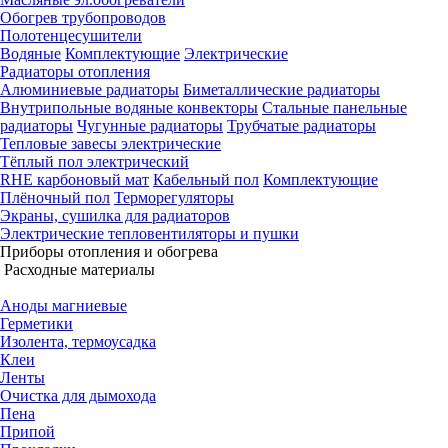
Обогрев трубопроводов
Полотенцесушители
Водяные
Комплектующие
Электрические
Радиаторы отопления
Алюминиевые радиаторы
Биметаллические радиаторы
Внутрипольные водяные конвекторы
Стальные панельные
радиаторы
Чугунные радиаторы
Трубчатые радиаторы
Тепловые завесы электрические
Тёплый пол электрический
RHE карбоновый мат
Кабельный пол
Комплектующие
Плёночный пол
Терморегуляторы
Экраны, сушилка для радиаторов
Электрические тепловентиляторы и пушки
Приборы отопления и обогрева
Расходные материалы
Аноды магниевые
Герметики
Изолента, термоусадка
Клеи
Ленты
Очистка для дымохода
Пена
Припой