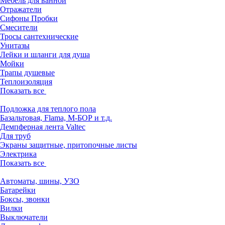
Мебель для ванной
Отражатели
Сифоны Пробки
Смесители
Тросы сантехнические
Унитазы
Лейки и шланги для душа
Мойки
Трапы душевые
Теплоизоляция
Показать все
Подложка для теплого пола
Базальтовая, Flama, М-БОР и т.д.
Демпферная лента Valtec
Для труб
Экраны защитные, притопочные листы
Электрика
Показать все
Автоматы, шины, УЗО
Батарейки
Боксы, звонки
Вилки
Выключатели