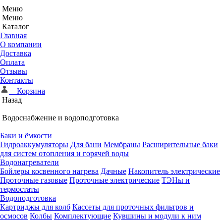
Меню
Меню
Каталог
Главная
О компании
Доставка
Оплата
Отзывы
Контакты
Корзина
Назад
Водоснабжение и водоподготовка
Баки и ёмкости
Гидроаккумуляторы
Для бани
Мембраны
Расширительные баки
для систем отопления и горячей воды
Водонагреватели
Бойлеры косвенного нагрева
Дачные
Накопитель электрические
Проточные газовые
Проточные электрические
ТЭНы и
термостаты
Водоподготовка
Картриджы для колб
Кассеты для проточных фильтров и
осмосов
Колбы
Комплектующие
Кувшины и модули к ним