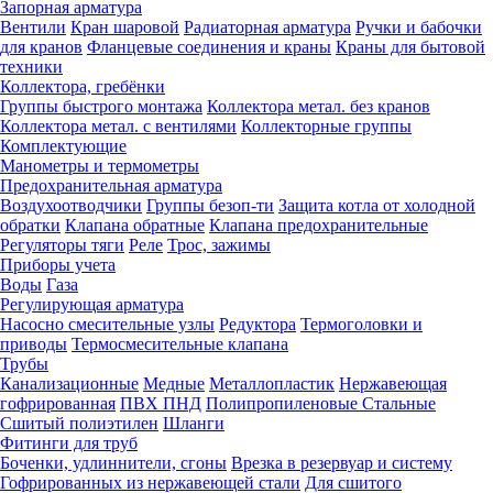
Запорная арматура
Вентили
Кран шаровой
Радиаторная арматура
Ручки и бабочки
для кранов
Фланцевые соединения и краны
Краны для бытовой
техники
Коллектора, гребёнки
Группы быстрого монтажа
Коллектора метал. без кранов
Коллектора метал. с вентилями
Коллекторные группы
Комплектующие
Манометры и термометры
Предохранительная арматура
Воздухоотводчики
Группы безоп-ти
Защита котла от холодной
обратки
Клапана обратные
Клапана предохранительные
Регуляторы тяги
Реле
Трос, зажимы
Приборы учета
Воды
Газа
Регулирующая арматура
Насосно смесительные узлы
Редуктора
Термоголовки и
приводы
Термосмесительные клапана
Трубы
Канализационные
Медные
Металлопластик
Нержавеющая
гофрированная
ПВХ
ПНД
Полипропиленовые
Стальные
Сшитый полиэтилен
Шланги
Фитинги для труб
Боченки, удлиннители, сгоны
Врезка в резервуар и систему
Гофрированных из нержавеющей стали
Для сшитого