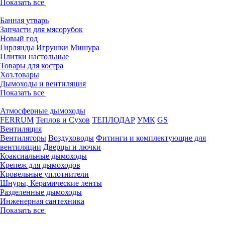
Показать все
Банная утварь
Запчасти для мясорубок
Новый год
Гирлянды
Игрушки
Мишура
Плитки настольные
Товары для костра
Хоз.товары
Дымоходы и вентиляция
Показать все
Атмосферные дымоходы
FERRUM
Теплов и Сухов
ТЕПЛОДАР
УМК
GS
Вентиляция
Вентиляторы
Воздуховоды
Фитинги и комплектующие для
вентиляции
Дверцы и лючки
Коаксиальные дымоходы
Крепеж для дымоходов
Кровельные уплотнители
Шнуры, Керамические ленты
Разделенные дымоходы
Инженерная сантехника
Показать все