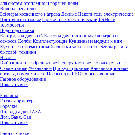
для систем отопления и горячей воды
Водонагреватели
Бойлеры косвенного нагрева
Дачные
Накопитель электрические
Проточные газовые
Проточные электрические
ТЭНы и
термостаты
Водоподготовка
Картриджы для колб
Кассеты для проточных фильтров и
осмосов
Колбы
Комплектующие
Кувшины и модули к ним
Кухнные системы тонкой очистки
Фильтр сетка
Фильтры для
бытовой техники
Насосы
Вибрационные
Дренажные
Поверхностные
Повысительные
Скважинные
Фекальные
Циркуляционные
Канализационные
насосы, измельчители
Насосы для ГВС
Опрессовочные
Газовое оборудование
Показать все
Баллоны
Газовая арматура
Горелки
Подводка для ГАЗА
Дом, Баня, Сад
Показать все
Банная утварь