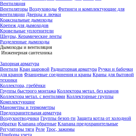
Вентиляция
Вентиляторы
Воздуховоды
Фитинги и комплектующие для
вентиляции
Дверцы и лючки
Коаксиальные дымоходы
Крепеж для дымоходов
Кровельные уплотнители
Шнуры, Керамические ленты
Разделенные дымоходы
Дымоходы и вентиляция
Инженерная сантехника
Запорная арматура
Вентили
Кран шаровой
Радиаторная арматура
Ручки и бабочки
для кранов
Фланцевые соединения и краны
Краны для бытовой
техники
Коллектора, гребёнки
Группы быстрого монтажа
Коллектора метал. без кранов
Коллектора метал. с вентилями
Коллекторные группы
Комплектующие
Манометры и термометры
Предохранительная арматура
Воздухоотводчики
Группы безоп-ти
Защита котла от холодной
обратки
Клапана обратные
Клапана предохранительные
Регуляторы тяги
Реле
Трос, зажимы
Приборы учета