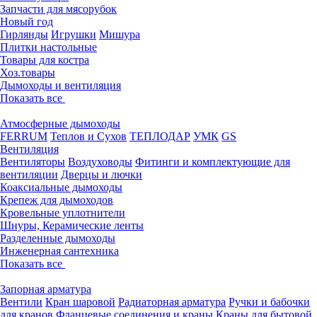
Запчасти для мясорубок
Новый год
Гирлянды
Игрушки
Мишура
Плитки настольные
Товары для костра
Хоз.товары
Дымоходы и вентиляция
Показать все
Атмосферные дымоходы
FERRUM
Теплов и Сухов
ТЕПЛОДАР
УМК
GS
Вентиляция
Вентиляторы
Воздуховоды
Фитинги и комплектующие для
вентиляции
Дверцы и лючки
Коаксиальные дымоходы
Крепеж для дымоходов
Кровельные уплотнители
Шнуры, Керамические ленты
Разделенные дымоходы
Инженерная сантехника
Показать все
Запорная арматура
Вентили
Кран шаровой
Радиаторная арматура
Ручки и бабочки
для кранов
Фланцевые соединения и краны
Краны для бытовой