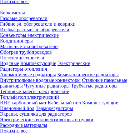
Показать все
Биокамины
Газовые обогреватели
Гибкие эл. обогреватели и коврики
Инфракрасные эл. обогреватели
Конвекторы электрические
Кондиционеры
Масляные эл.обогреватели
Обогрев трубопроводов
Полотенцесушители
Водяные
Комплектующие
Электрические
Радиаторы отопления
Алюминиевые радиаторы
Биметаллические радиаторы
Внутрипольные водяные конвекторы
Стальные панельные
радиаторы
Чугунные радиаторы
Трубчатые радиаторы
Тепловые завесы электрические
Тёплый пол электрический
RHE карбоновый мат
Кабельный пол
Комплектующие
Плёночный пол
Терморегуляторы
Экраны, сушилка для радиаторов
Электрические тепловентиляторы и пушки
Расходные материалы
Показать все