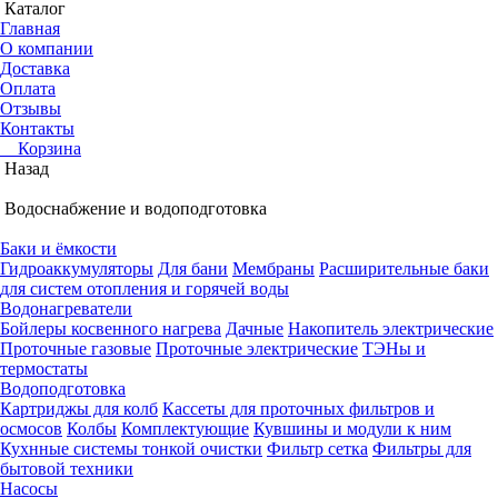
Каталог
Главная
О компании
Доставка
Оплата
Отзывы
Контакты
Корзина
Назад
Водоснабжение и водоподготовка
Баки и ёмкости
Гидроаккумуляторы
Для бани
Мембраны
Расширительные баки
для систем отопления и горячей воды
Водонагреватели
Бойлеры косвенного нагрева
Дачные
Накопитель электрические
Проточные газовые
Проточные электрические
ТЭНы и
термостаты
Водоподготовка
Картриджы для колб
Кассеты для проточных фильтров и
осмосов
Колбы
Комплектующие
Кувшины и модули к ним
Кухнные системы тонкой очистки
Фильтр сетка
Фильтры для
бытовой техники
Насосы