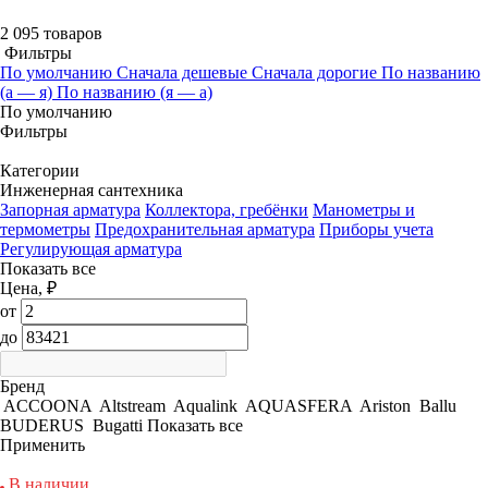
2 095 товаров
Фильтры
По умолчанию
Сначала дешевые
Сначала дорогие
По названию
(а — я)
По названию (я — а)
По умолчанию
Фильтры
Категории
Инженерная сантехника
Запорная арматура
Коллектора, гребёнки
Манометры и
термометры
Предохранительная арматура
Приборы учета
Регулирующая арматура
Показать все
Цена, ₽
от
до
Бренд
ACCOONA
Altstream
Aqualink
AQUASFERA
Ariston
Ballu
BUDERUS
Bugatti
Показать все
Применить
В наличии