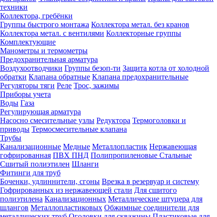
техники
Коллектора, гребёнки
Группы быстрого монтажа
Коллектора метал. без кранов
Коллектора метал. с вентилями
Коллекторные группы
Комплектующие
Манометры и термометры
Предохранительная арматура
Воздухоотводчики
Группы безоп-ти
Защита котла от холодной
обратки
Клапана обратные
Клапана предохранительные
Регуляторы тяги
Реле
Трос, зажимы
Приборы учета
Воды
Газа
Регулирующая арматура
Насосно смесительные узлы
Редуктора
Термоголовки и
приводы
Термосмесительные клапана
Трубы
Канализационные
Медные
Металлопластик
Нержавеющая
гофрированная
ПВХ
ПНД
Полипропиленовые
Стальные
Сшитый полиэтилен
Шланги
Фитинги для труб
Боченки, удлиннители, сгоны
Врезка в резервуар и систему
Гофрированных из нержавеющей стали
Для сшитого
полиэтилена
Канализационных
Металлические штуцера для
шлангов
Металлопластиковых
Обжимные соединители для
металлических труб
Оголовки для скважины
Пластиковые для