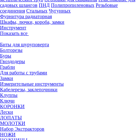
садовых шлангов
ПНД
Полипропиленовых
Резьбовые
соединения
Стальных
Чугунных
Фурнитура радиаторная
Шкафы, лючки, короба, замки
Инструмент
Показать все
Биты для шуруповерта
Болторезы
Буры
Гвоздодеры
Грабли
Для работы с трубами
Замки
Измерительные инструменты
Кабелерезы, заклепочники
Клуппы
Ключи
КОРОНКИ
Лески
ЛОПАТЫ
МОЛОТКИ
Набор Экстракторов
НОЖИ