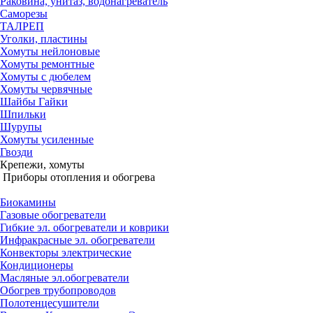
Раковина, унитаз, водонагреватель
Саморезы
ТАЛРЕП
Уголки, пластины
Хомуты нейлоновые
Хомуты ремонтные
Хомуты с дюбелем
Хомуты червячные
Шайбы Гайки
Шпильки
Шурупы
Хомуты усиленные
Гвозди
Крепежи, хомуты
Приборы отопления и обогрева
Биокамины
Газовые обогреватели
Гибкие эл. обогреватели и коврики
Инфракрасные эл. обогреватели
Конвекторы электрические
Кондиционеры
Масляные эл.обогреватели
Обогрев трубопроводов
Полотенцесушители