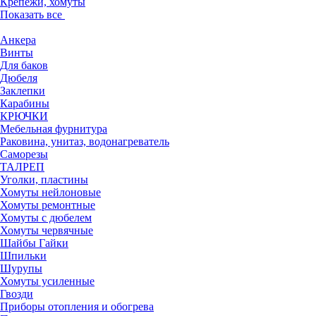
Крепежи, хомуты
Показать все
Анкера
Винты
Для баков
Дюбеля
Заклепки
Карабины
КРЮЧКИ
Мебельная фурнитура
Раковина, унитаз, водонагреватель
Саморезы
ТАЛРЕП
Уголки, пластины
Хомуты нейлоновые
Хомуты ремонтные
Хомуты с дюбелем
Хомуты червячные
Шайбы Гайки
Шпильки
Шурупы
Хомуты усиленные
Гвозди
Приборы отопления и обогрева