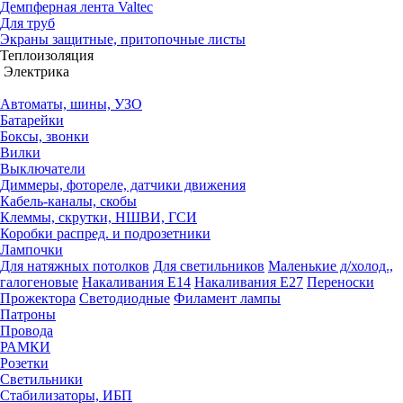
Демпферная лента Valtec
Для труб
Экраны защитные, притопочные листы
Теплоизоляция
Электрика
Автоматы, шины, УЗО
Батарейки
Боксы, звонки
Вилки
Выключатели
Диммеры, фотореле, датчики движения
Кабель-каналы, скобы
Клеммы, скрутки, НШВИ, ГСИ
Коробки распред. и подрозетники
Лампочки
Для натяжных потолков
Для светильников
Маленькие д/холод.,
галогеновые
Накаливания Е14
Накаливания Е27
Переноски
Прожектора
Светодиодные
Филамент лампы
Патроны
Провода
РАМКИ
Розетки
Светильники
Стабилизаторы, ИБП