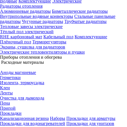
Водяные
Комплектующие
Электрические
Радиаторы отопления
Алюминиевые радиаторы
Биметаллические радиаторы
Внутрипольные водяные конвекторы
Стальные панельные
радиаторы
Чугунные радиаторы
Трубчатые радиаторы
Тепловые завесы электрические
Тёплый пол электрический
RHE карбоновый мат
Кабельный пол
Комплектующие
Плёночный пол
Терморегуляторы
Экраны, сушилка для радиаторов
Электрические тепловентиляторы и пушки
Приборы отопления и обогрева
Расходные материалы
Аноды магниевые
Герметики
Изолента, термоусадка
Клеи
Ленты
Очистка для дымохода
Пена
Припой
Прокладки
Канализационная резина
Наборы
Прокладки для арматуры
Прокладки для водонагревателей
Прокладки для унитазов