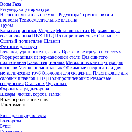
Воды
Газа
Регулирующая арматура
Насосно смесительные узлы
Редуктора
Термоголовки и
приводы
Термосмесительные клапана
Трубы
Канализационные
Медные
Металлопластик
Нержавеющая
гофрированная
ПВХ
ПНД
Полипропиленовые
Стальные
Сшитый полиэтилен
Шланги
Фитинги для труб
Боченки, удлиннители, сгоны
Врезка в резервуар и систему
Гофрированных из нержавеющей стали
Для сшитого
полиэтилена
Канализационных
Металлические штуцера для
шлангов
Металлопластиковых
Обжимные соединители для
металлических труб
Оголовки для скважины
Пластиковые для
садовых шлангов
ПНД
Полипропиленовых
Резьбовые
соединения
Стальных
Чугунных
Фурнитура радиаторная
Шкафы, лючки, короба, замки
Инженерная сантехника
Инструмент
Биты для шуруповерта
Болторезы
Буры
Гвоздодеры